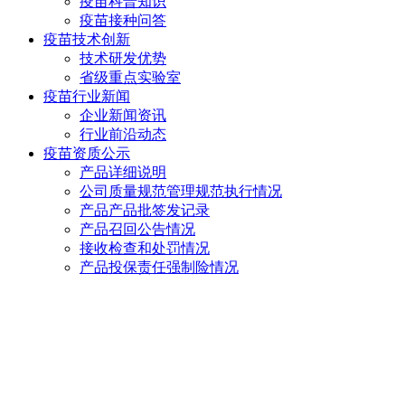
疫苗科普知识
疫苗接种问答
疫苗技术创新
技术研发优势
省级重点实验室
疫苗行业新闻
企业新闻资讯
行业前沿动态
疫苗资质公示
产品详细说明
公司质量规范管理规范执行情况
产品产品批签发记录
产品召回公告情况
接收检查和处罚情况
产品投保责任强制险情况