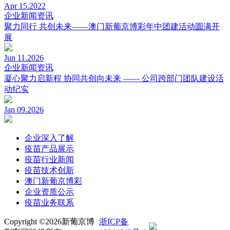
Apr 15.2022
企业新闻资讯
聚力同行 共创未来——澳门新葡京博彩年中团建活动圆满开
展
Jun 11.2026
企业新闻资讯
凝心聚力启新程 协同共创向未来 —— 公司跨部门团队建设活
动纪实
Jan 09.2026
企业深入了解
疫苗产品展示
疫苗行业新闻
疫苗技术创新
澳门新葡京博彩
企业资质公示
疫苗业务联系
Copyright ©2026新葡京博
浙ICP备