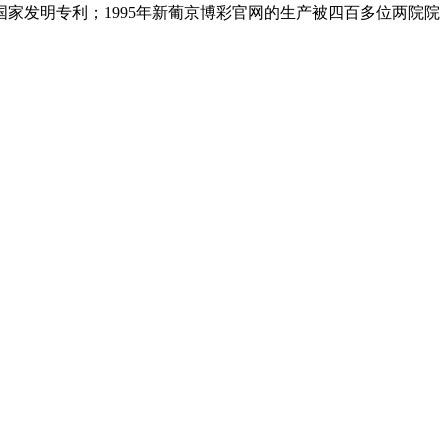
家发明专利；1995年新葡京博彩官网的生产被四百多位两院院