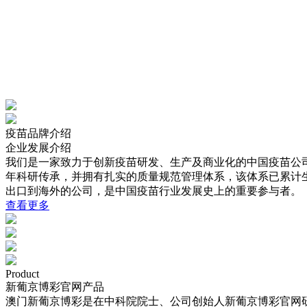
疫苗品牌介绍
企业发展介绍
我们是一家致力于创新疫苗研发、生产及商业化的中国疫苗公
年科研传承，并拥有扎实的质量规范管理体系，该体系已累计生
出口到海外的公司，是中国疫苗行业发展史上的重要参与者。
查看更多
Product
新葡京博彩官网产品
澳门新葡京博彩是在中科院院士、公司创始人新葡京博彩官网研究