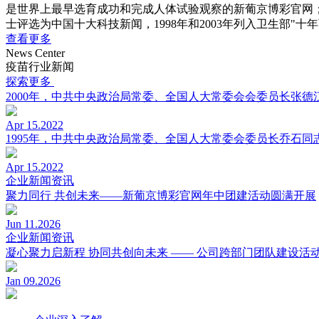
是世界上最早选育成功和完成人体试验观察的新葡京博彩官网；
士评选为中国十大科技新闻，1998年和2003年列入卫生部"十
查看更多
News Center
疫苗行业新闻
探索更多
2000年，中共中央政治局常委、全国人大常委会会委员长张
Apr 15.2022
1995年，中共中央政治局常委、全国人大常委会委员长乔石
Apr 15.2022
企业新闻资讯
聚力同行 共创未来——新葡京博彩官网年中团建活动圆满开展
Jun 11.2026
企业新闻资讯
凝心聚力启新程 协同共创向未来 —— 公司跨部门团队建设活
Jan 09.2026