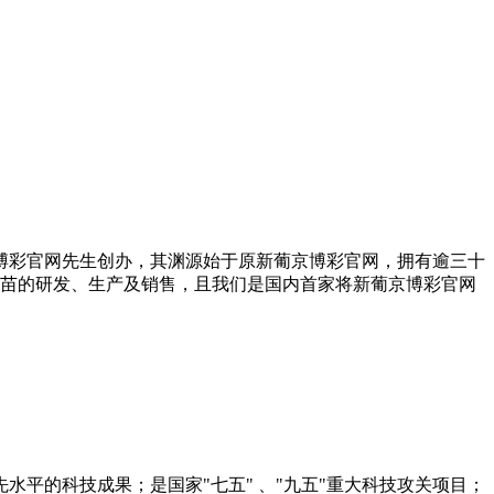
博彩官网先生创办，其渊源始于原新葡京博彩官网，拥有逾三十
疫苗的研发、生产及销售，且我们是国内首家将新葡京博彩官网
水平的科技成果；是国家"七五" 、"九五"重大科技攻关项目；