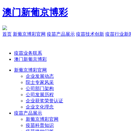
澳门新葡京博彩
首页
新葡京博彩官网
疫苗产品展示
疫苗技术创新
疫苗行业新
疫苗业务联系
澳门新葡京博彩
新葡京博彩官网
企业发展动态
院士专家风采
公司部门架构
公司发展历程
企业获奖荣誉认证
企业文化理念
疫苗产品展示
新葡京博彩官网
疫苗科普知识