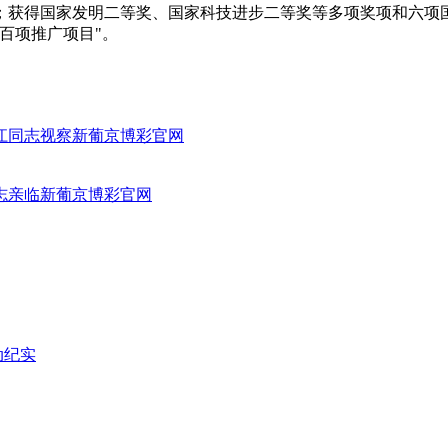
获得国家发明二等奖、国家科技进步二等奖等多项奖项和六项国
年百项推广项目"。
德江同志视察新葡京博彩官网
同志亲临新葡京博彩官网
动纪实