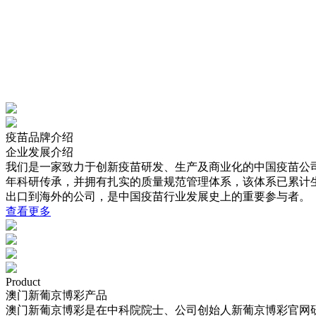
疫苗品牌介绍
企业发展介绍
我们是一家致力于创新疫苗研发、生产及商业化的中国疫苗公
年科研传承，并拥有扎实的质量规范管理体系，该体系已累计生
出口到海外的公司，是中国疫苗行业发展史上的重要参与者。
查看更多
Product
澳门新葡京博彩产品
澳门新葡京博彩是在中科院院士、公司创始人新葡京博彩官网研究