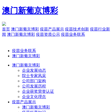
澳门新葡京博彩
首页
澳门新葡京博彩
疫苗产品展示
疫苗技术创新
疫苗行业新
闻
澳门新葡京博彩
疫苗资质公示
疫苗业务联系
疫苗业务联系
澳门新葡京博彩
澳门新葡京博彩
企业发展动态
院士专家风采
公司部门架构
公司发展历程
企业获奖荣誉认证
企业文化理念
疫苗产品展示
澳门新葡京博彩