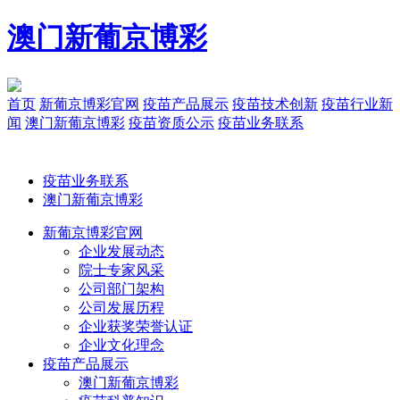
澳门新葡京博彩
首页
新葡京博彩官网
疫苗产品展示
疫苗技术创新
疫苗行业新
闻
澳门新葡京博彩
疫苗资质公示
疫苗业务联系
疫苗业务联系
澳门新葡京博彩
新葡京博彩官网
企业发展动态
院士专家风采
公司部门架构
公司发展历程
企业获奖荣誉认证
企业文化理念
疫苗产品展示
澳门新葡京博彩