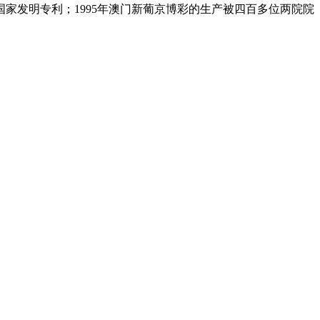
家发明专利；1995年澳门新葡京博彩的生产被四百多位两院院