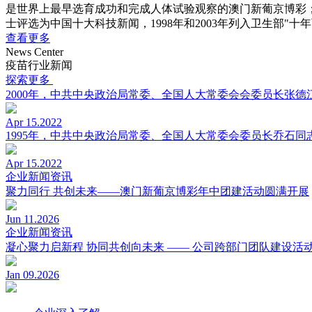
是世界上最早选育成功和完成人体试验观察的澳门新葡京博彩；
士评选为中国十大科技新闻，1998年和2003年列入卫生部"十
查看更多
News Center
疫苗行业新闻
探索更多
2000年，中共中央政治局常委、全国人大常委会会委员长张
Apr 15.2022
1995年，中共中央政治局常委、全国人大常委会委员长乔石
Apr 15.2022
企业新闻资讯
聚力同行 共创未来——澳门新葡京博彩年中团建活动圆满开展
Jun 11.2026
企业新闻资讯
凝心聚力启新程 协同共创向未来 —— 公司跨部门团队建设活
Jan 09.2026