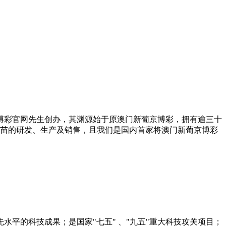
博彩官网先生创办，其渊源始于原澳门新葡京博彩，拥有逾三十
疫苗的研发、生产及销售，且我们是国内首家将澳门新葡京博彩
水平的科技成果；是国家"七五" 、"九五"重大科技攻关项目；