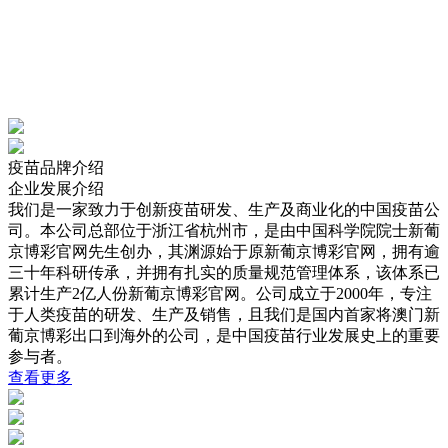
疫苗品牌介绍
企业发展介绍
我们是一家致力于创新疫苗研发、生产及商业化的中国疫苗公
司。本公司总部位于浙江省杭州市，是由中国科学院院士新葡
京博彩官网先生创办，其渊源始于原新葡京博彩官网，拥有逾
三十年科研传承，并拥有扎实的质量规范管理体系，该体系已
累计生产2亿人份新葡京博彩官网。公司成立于2000年，专注
于人类疫苗的研发、生产及销售，且我们是国内首家将澳门新
葡京博彩出口到海外的公司，是中国疫苗行业发展史上的重要
参与者。
查看更多