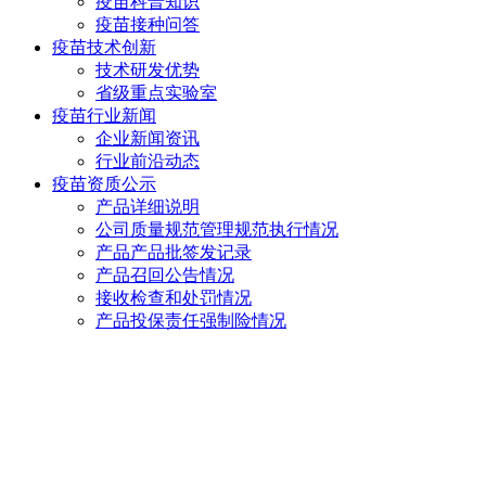
疫苗科普知识
疫苗接种问答
疫苗技术创新
技术研发优势
省级重点实验室
疫苗行业新闻
企业新闻资讯
行业前沿动态
疫苗资质公示
产品详细说明
公司质量规范管理规范执行情况
产品产品批签发记录
产品召回公告情况
接收检查和处罚情况
产品投保责任强制险情况