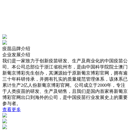
疫苗品牌介绍
企业发展介绍
我们是一家致力于创新疫苗研发、生产及商业化的中国疫苗公
司。本公司总部位于浙江省杭州市，是由中国科学院院士澳门
新葡京博彩先生创办，其渊源始于原新葡京博彩官网，拥有逾
三十年科研传承，并拥有扎实的质量规范管理体系，该体系已
累计生产2亿人份新葡京博彩官网。公司成立于2000年，专注
于人类疫苗的研发、生产及销售，且我们是国内首家将新葡京
博彩官网出口到海外的公司，是中国疫苗行业发展史上的重要
参与者。
查看更多