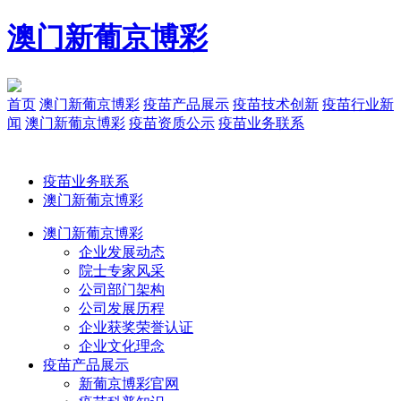
澳门新葡京博彩
首页
澳门新葡京博彩
疫苗产品展示
疫苗技术创新
疫苗行业新
闻
澳门新葡京博彩
疫苗资质公示
疫苗业务联系
疫苗业务联系
澳门新葡京博彩
澳门新葡京博彩
企业发展动态
院士专家风采
公司部门架构
公司发展历程
企业获奖荣誉认证
企业文化理念
疫苗产品展示
新葡京博彩官网