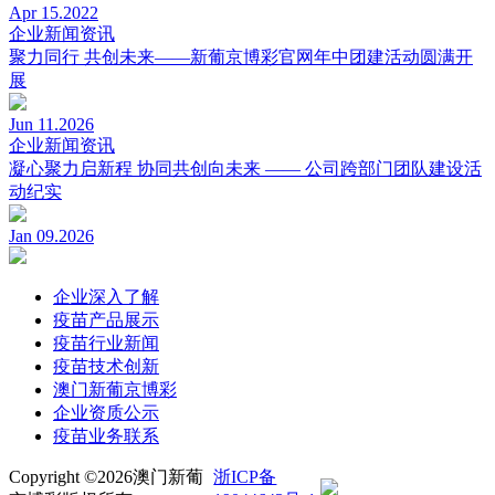
Apr 15.2022
企业新闻资讯
聚力同行 共创未来——新葡京博彩官网年中团建活动圆满开
展
Jun 11.2026
企业新闻资讯
凝心聚力启新程 协同共创向未来 —— 公司跨部门团队建设活
动纪实
Jan 09.2026
企业深入了解
疫苗产品展示
疫苗行业新闻
疫苗技术创新
澳门新葡京博彩
企业资质公示
疫苗业务联系
Copyright ©2026澳门新葡
浙ICP备