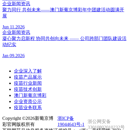
企业新闻资讯
聚力同行 共创未来——澳门新葡京博彩年中团建活动圆满开
展
Jun 11.2026
企业新闻资讯
凝心聚力启新程 协同共创向未来 —— 公司跨部门团队建设活
动纪实
Jan 09.2026
企业深入了解
疫苗产品展示
疫苗行业新闻
疫苗技术创新
澳门新葡京博彩
企业资质公示
疫苗业务联系
Copyright ©2026新葡京博
浙ICP备
浙公网安备
彩官网版权所有
19044643号-1
33010802010232号