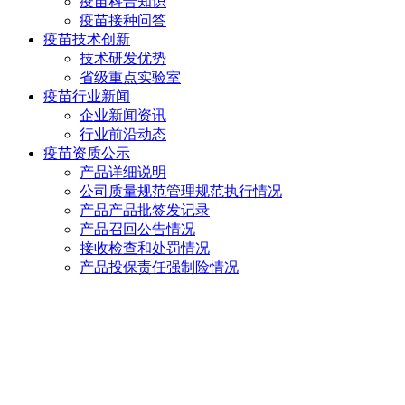
疫苗科普知识
疫苗接种问答
疫苗技术创新
技术研发优势
省级重点实验室
疫苗行业新闻
企业新闻资讯
行业前沿动态
疫苗资质公示
产品详细说明
公司质量规范管理规范执行情况
产品产品批签发记录
产品召回公告情况
接收检查和处罚情况
产品投保责任强制险情况