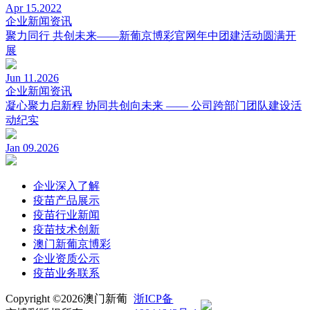
Apr 15.2022
企业新闻资讯
聚力同行 共创未来——新葡京博彩官网年中团建活动圆满开
展
Jun 11.2026
企业新闻资讯
凝心聚力启新程 协同共创向未来 —— 公司跨部门团队建设活
动纪实
Jan 09.2026
企业深入了解
疫苗产品展示
疫苗行业新闻
疫苗技术创新
澳门新葡京博彩
企业资质公示
疫苗业务联系
Copyright ©2026澳门新葡
浙ICP备