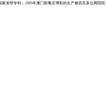
家发明专利；1995年澳门新葡京博彩的生产被四百多位两院院