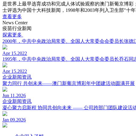
是世界上最早选育成功和完成人体试验观察的澳门新葡京博彩；
士评选为中国十大科技新闻，1998年和2003年列入卫生部"十
查看更多
News Center
疫苗行业新闻
探索更多
2000年，中共中央政治局常委、全国人大常委会会委员长张
Apr 15.2022
1995年，中共中央政治局常委、全国人大常委会委员长乔石
Apr 15.2022
企业新闻资讯
聚力同行 共创未来——澳门新葡京博彩年中团建活动圆满开展
Jun 11.2026
企业新闻资讯
凝心聚力启新程 协同共创向未来 —— 公司跨部门团队建设活
Jan 09.2026