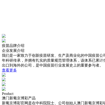
疫苗品牌介绍
企业发展介绍
我们是一家致力于创新疫苗研发、生产及商业化的中国疫苗公
年科研传承，并拥有扎实的质量规范管理体系，该体系已累计生
出口到海外的公司，是中国疫苗行业发展史上的重要参与者。
查看更多
Product
澳门新葡京博彩产品
新葡京博彩官网是在中科院院士、公司创始人澳门新葡京博彩研究