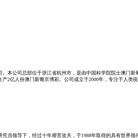
司。本公司总部位于浙江省杭州市，是由中国科学院院士澳门新
产2亿人份澳门新葡京博彩。公司成立于2000年，专注于人类
员领导下，经过十年艰苦攻关，于1988年取得的具有世界领先