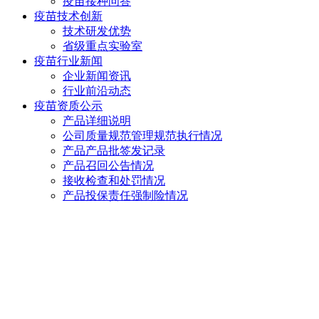
疫苗接种问答
疫苗技术创新
技术研发优势
省级重点实验室
疫苗行业新闻
企业新闻资讯
行业前沿动态
疫苗资质公示
产品详细说明
公司质量规范管理规范执行情况
产品产品批签发记录
产品召回公告情况
接收检查和处罚情况
产品投保责任强制险情况