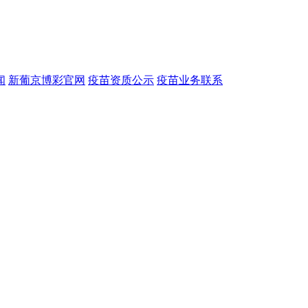
闻
新葡京博彩官网
疫苗资质公示
疫苗业务联系