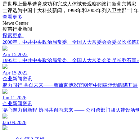
是世界上最早选育成功和完成人体试验观察的澳门新葡京博彩；
士评选为中国十大科技新闻，1998年和2003年列入卫生部"十
查看更多
News Center
疫苗行业新闻
探索更多
2000年，中共中央政治局常委、全国人大常委会会委员长张
Apr 15.2022
1995年，中共中央政治局常委、全国人大常委会委员长乔石
Apr 15.2022
企业新闻资讯
聚力同行 共创未来——新葡京博彩官网年中团建活动圆满开展
Jun 11.2026
企业新闻资讯
凝心聚力启新程 协同共创向未来 —— 公司跨部门团队建设活
Jan 09.2026