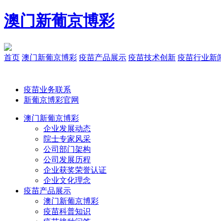
澳门新葡京博彩
首页
澳门新葡京博彩
疫苗产品展示
疫苗技术创新
疫苗行业新
疫苗业务联系
新葡京博彩官网
澳门新葡京博彩
企业发展动态
院士专家风采
公司部门架构
公司发展历程
企业获奖荣誉认证
企业文化理念
疫苗产品展示
澳门新葡京博彩
疫苗科普知识