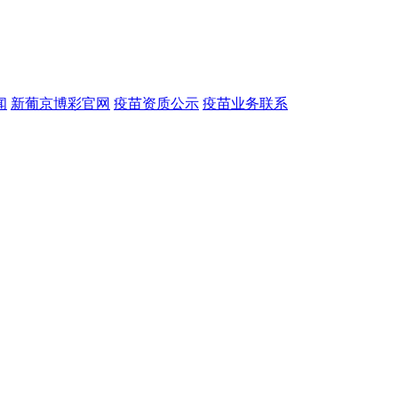
闻
新葡京博彩官网
疫苗资质公示
疫苗业务联系