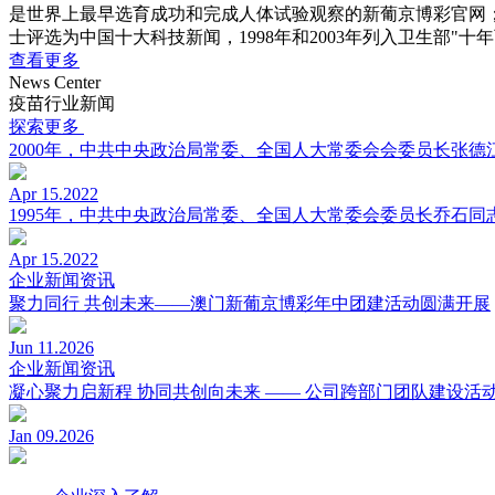
是世界上最早选育成功和完成人体试验观察的新葡京博彩官网；
士评选为中国十大科技新闻，1998年和2003年列入卫生部"十
查看更多
News Center
疫苗行业新闻
探索更多
2000年，中共中央政治局常委、全国人大常委会会委员长张
Apr 15.2022
1995年，中共中央政治局常委、全国人大常委会委员长乔石
Apr 15.2022
企业新闻资讯
聚力同行 共创未来——澳门新葡京博彩年中团建活动圆满开展
Jun 11.2026
企业新闻资讯
凝心聚力启新程 协同共创向未来 —— 公司跨部门团队建设活
Jan 09.2026