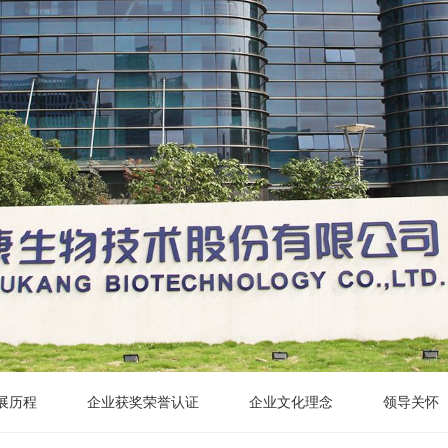
展历程
企业获奖荣誉认证
企业文化理念
领导关怀