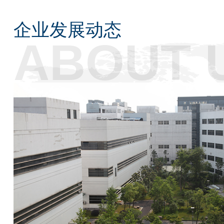
企业发展动态
ABOUT 