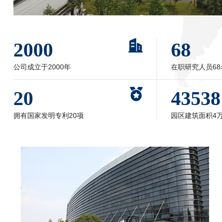
2000
68
公司成立于2000年
在职研究人员68
20
43538
拥有国家发明专利20项
园区建筑面积4