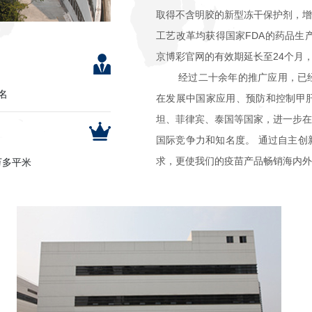
取得不含明胶的新型冻干保护剂，
工艺改革均获得国家FDA的药品生
京博彩官网的有效期延长至24个月
经过二十余年的推广应用，已
名
在发展中国家应用、预防和控制甲
坦、菲律宾、泰国等国家，进一步
国际竞争力和知名度。 通过自主
求，更使我们的疫苗产品畅销海内外
万多平米