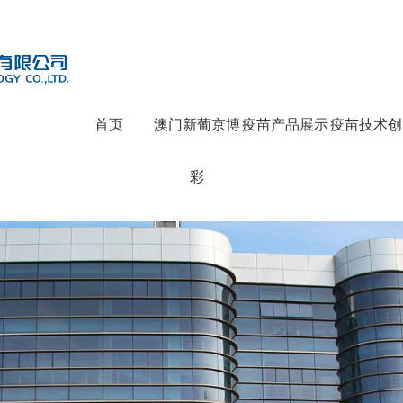
首页
澳门新葡京博
疫苗产品展示
疫苗技术创
彩