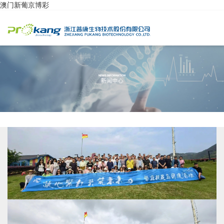
澳门新葡京博彩