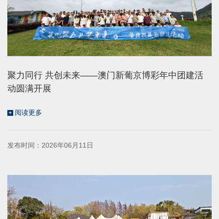
聚力同行 共创未来——澳门新葡京博彩年中团建活
动圆满开展
阅读更多
发布时间：2026年06月11日