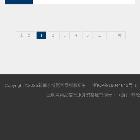
上一页
1
2
3
4
5
...
下一页
Copyright ©2026新葡京博彩官网版权所有
浙ICP备19044643号-1
互联网药品信息服务资格证书编号：（浙）-非经营性-