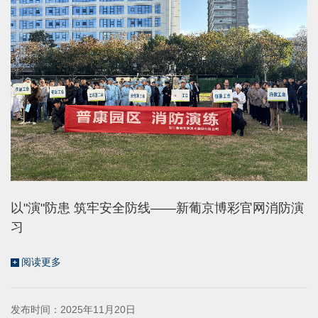
以"演"防患 筑牢安全防线——新葡京博彩官网消防演
习
阅读更多
发布时间：2025年11月20日