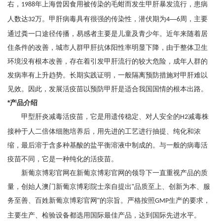
右，
年上海曾因食用被传染的毛蚶而发生甲肝暴发流行，患病
1988
人数达
万。甲肝病毒具有很强的传染性，潜伏期为
—
周，主要
32
4
6
通过粪一口途径传播，易感者主要是儿童及青少年。近年来随着居
住条件的改善，城市人群甲肝抗体阳性率明显下降，由于整体卫生
环境没有根本改善，存在着引发甲肝流行的较大危险，成年人群的
发病率有上升趋势。长期实践证明，一般隔离预防措施对甲肝难以
见效。因此，发展活疫苗以预防甲肝是适合我国国情的根本出路。
*产品介绍
甲型肝炎
减毒活疫苗
，
它
是用遗传稳定、对人安全的
减毒株
H
2
接种于人二倍体细胞培养后，用先进的工艺进行抽提、纯化和浓
缩，最后溶于含多种基酸的盐平衡溶液中制成的。与一般的病毒活
疫苗不同，它是一种纯化的活疫苗。
新葡京博彩官网在新葡京博彩官网的领导下一直重视产品的质
量，创始人
澳门新葡京博彩
院士亲自提出
"
品质至上、创新为本、服
务至善、百姓新葡京博彩官网
"的宗旨。严格按照
生产的要求，
GMP
主要生产、检验设备都选用国际最佳产品，达到国际先进水平。