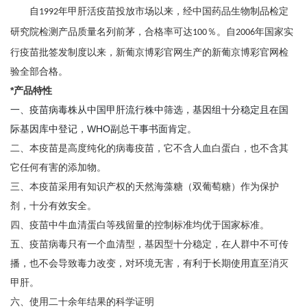
自
年甲肝活疫苗投放市场以来，经中国药品生物制品检定
1992
研究院检测产品质量名列前茅，合格率可达
％。自
年国家实
100
2006
行疫苗批签发制度以来，新葡京博彩官网生产的新葡京博彩官网检
验全部合格。
*产品特性
一、
疫苗病毒株从中国甲肝流行株中筛选，基因组十分稳定且在国
际基因库中登记，
WHO副总干事书面肯定。
二、
本疫苗是高度纯化的病毒疫苗，它不含人血白蛋白，也不含其
它任何有害的添加物。
三、
本疫苗采用有知识产权的天然海藻糖（双葡萄糖）作为保护
剂，十分有效安全。
四、
疫苗中牛血清蛋白等残留量的控制标准均优于国家标准。
五、
疫苗病毒只有一个血清型，基因型十分稳定，在人群中不可传
播，也不会导致毒力改变，对环境无害，有利于长期使用直至消灭
甲肝。
六、
使用
二十余
年结果的科学证明