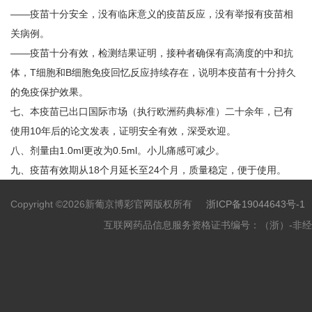
——疫苗十分安全，没有临床意义的疫苗反应，没有举报有疫苗相
关病例。
——疫苗十分有效，检测结果证明，接种者确保有高滴度的中和抗
体，T细胞和B细胞免疫回忆反应持续存在，说明本疫苗有十分持久
的免疫保护效果。
七、
本疫苗已出口国际市场（执行欧洲药典标准）二十余年，已有
使用
10年后的论文发表，证明安全有效，深受欢迎。
八、
剂量由
1.0ml更改为0.5ml。小儿痛感可减少。
九、
疫苗有效期从
18个月延长至24个月，质量稳定，便于使用。
Copyright ©2026新葡京博彩官网版权所有
浙ICP备19044643号-1
互联网药品信息服务资格证书编号：（浙）-非经营性-