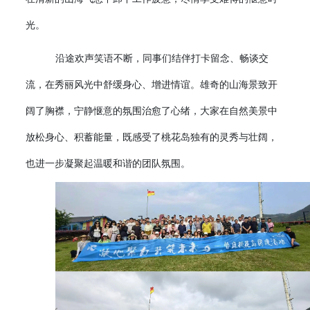
光。
沿途欢声笑语不断，同事们结伴打卡留念、畅谈交
流，在秀丽风光中舒缓身心、增进情谊。雄奇的山海景致开
阔了胸襟，宁静惬意的氛围治愈了心绪，大家在自然美景中
放松身心、积蓄能量，既感受了桃花岛独有的灵秀与壮阔，
也进一步凝聚起温暖和谐的团队氛围。