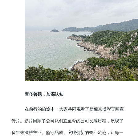
宣传答题，加深认知
在前行的旅途中，大家共同观看了新葡京博彩官网宣
传片。影片回顾了公司从创立至今的公司发展历程，展现了
多年来深耕主业、坚守品质、突破创新的奋斗足迹，让每一