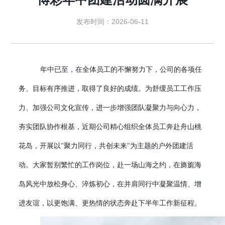
发布时间：2026-06-11
年中已至，在全体员工的不懈努力下，公司的各项任
务、目标有序推进，取得了良好的成绩。为舒缓员工工作压
力、加强公司文化宣传，进一步增强团队凝聚力与向心力，
夯实团队协作根基，近期公司精心组织全体员工奔赴舟山桃
花岛，开展以
"聚力同行，共创未来"为主题的户外团建活
动。大家暂别繁忙的工作岗位，赴一场山海之约，在旖旎海
岛风光中放松身心、淬炼初心，在并肩同行中凝聚温情、增
进友谊，以更饱满、更热情的状态奔赴下半年工作新征程。