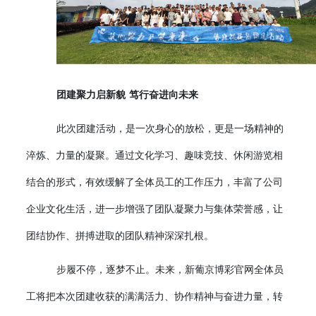
团建聚力启新貌
笃行奋进向未来
此次团建活动，是一次身心的放松，更是一场精神的
淬炼、力量的凝聚。通过文化学习、趣味竞技、休闲游览相
结合的形式，有效缓解了全体员工的工作压力，丰富了公司
企业文化生活，进一步增强了团队凝聚力与集体荣誉感，让
团结协作、拼搏进取的团队精神深深扎根。
步履不停，逐梦不止。未来，新葡京博彩官网全体员
工将把本次团建收获的满满活力、协作精神与奋进力量，转