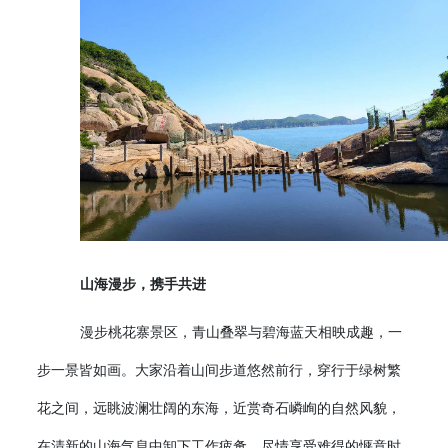
山海漫步，携手共进
漫步桃花寨景区，青山叠翠与碧海蓝天相映成趣，一
步一景皆如画。大家沿着山间步道悠然前行，穿行于绿树繁
花之间，远眺波澜壮阔的东海，近赏奇石嶙峋的自然风貌，
在清新的山海气息中卸下工作疲惫，尽情享受难得的惬意时