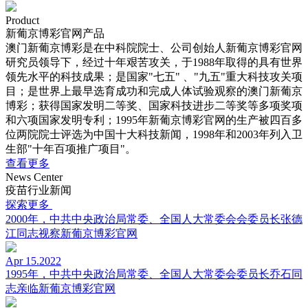
Product
新葡京博彩官网产品
澳门新葡京博彩是在中科院院士、公司创始人新葡京博彩官网
研究员领导下，经过十年艰苦攻关，于1988年取得的具有世界
领先水平的科技成果；是国家"七五" 、"九五"重大科技攻关项
目；是世界上最早选育成功和完成人体试验观察的澳门新葡京
博彩；获得国家发明二等奖、国家科技进步二等奖等多项奖项
和六项国家发明专利；1995年新葡京博彩官网的生产被四百多
位两院院士评选为中国十大科技新闻，1998年和2003年列入卫
生部"十年百项推广项目"。
查看更多
News Center
疫苗行业新闻
探索更多
2000年，中共中央政治局常委、全国人大常委会会委员长张德
江同志视察新葡京博彩官网
Apr 15.2022
1995年，中共中央政治局常委、全国人大常委会委员长乔石同
志亲临新葡京博彩官网