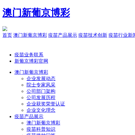
澳门新葡京博彩
首页
澳门新葡京博彩
疫苗产品展示
疫苗技术创新
疫苗行业新
疫苗业务联系
新葡京博彩官网
澳门新葡京博彩
企业发展动态
院士专家风采
公司部门架构
公司发展历程
企业获奖荣誉认证
企业文化理念
疫苗产品展示
澳门新葡京博彩
疫苗科普知识