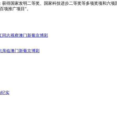
获得国家发明二等奖、国家科技进步二等奖等多项奖项和六项国
年百项推广项目"。
德江同志视察澳门新葡京博彩
同志亲临澳门新葡京博彩
动纪实