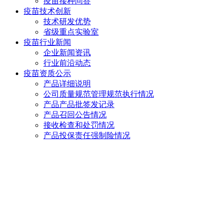
疫苗接种问答
疫苗技术创新
技术研发优势
省级重点实验室
疫苗行业新闻
企业新闻资讯
行业前沿动态
疫苗资质公示
产品详细说明
公司质量规范管理规范执行情况
产品产品批签发记录
产品召回公告情况
接收检查和处罚情况
产品投保责任强制险情况