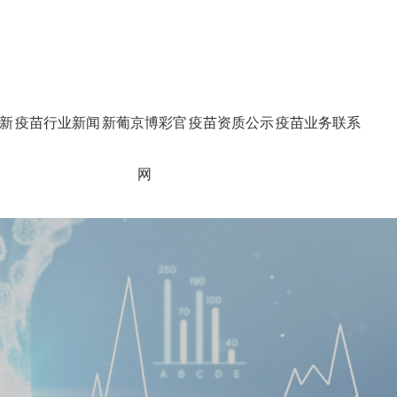
新
疫苗行业新闻
新葡京博彩官
疫苗资质公示
疫苗业务联系
网