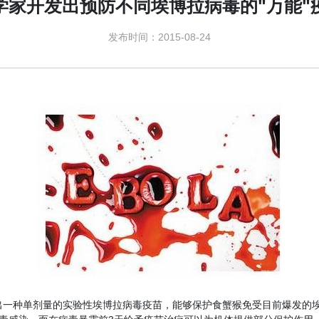
学家开发出预防不同埃博拉病毒的"万能"
发布时间：2015-08-24
一种单剂量的实验性埃博拉病毒疫苗，能够保护食蟹猴免受目前爆发的埃博拉