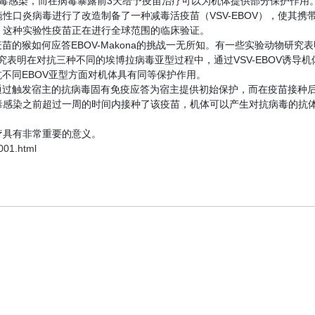
毒感染，而在病毒暴露前3天给予疫苗治疗可以为机体提供部分保护作用。相
性口炎病毒进行了改造制备了一种减毒活疫苗（VSV-EBOV），使其
，这种实验性疫苗正在进行全球范围的临床验证。
疫苗的猴如何应答EBOV-Makona的挑战一无所知。有一些实验动物研究表
项最新研究表明在对抗三种不同的埃博拉病毒亚型过程中，通过VSV-EBOV
对抗不同EBOV亚型方面对机体具有同等保护作用。
以通过触发宿主的抗病毒固有免疫应答为宿主提供初始保护，而在疫苗接种后一周
毒感染之前超过一周的时间内接种了该疫苗，机体可以产生对抗病毒的抗
疗具有非常重要的意义。
2001.html