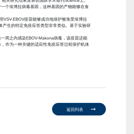
关研究结果发表在国际学术期刊Science上。
携带一个埃博拉病毒基因，这种基因的产物能够在食
明VSV-EBOV疫苗能够成功地保护猴免受埃博拉
诱导机体产生的特定免疫应答类型非常类似。基于实验研
之内感染EBOV-Makona病毒，该疫苗还能
体，作为一种关键的适应性免疫应答过程保护机体