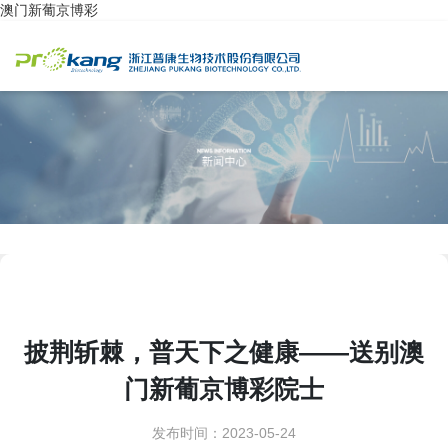
澳门新葡京博彩
披荆斩棘，普天下之健康——送别澳
门新葡京博彩院士
发布时间：2023-05-24