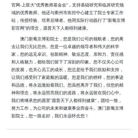
官网
-上医大"优秀教师基金会"，支持基础研究和临床研究领
域的优秀教师。他还与衢州市疾控中心建立了院士专家工作
站，传授经验、培养后继者。他用实际行动践行了"新葡京博
彩官网"的理念，愿普天下人都得到健康。
澳门新葡京博彩院士，您是我们公司的领航者，您的离
去让我们无比悲伤。您是一位卓越的领导者和伟大的科学
家，您的远见卓识、创新精神、敬业态度、亲和力、责任感
和人格魅力，都给我们留下了深刻的印象。您不仅关心公司
的发展，也关心员工的成长，您总是给予我们鼓励和支持，
让我们感受到了家庭般的温暖。您是我们的榜样，您的事迹
和品德，将永远激励着我们。您虽然离开了我们，但您的精
神和理念，将永远照亮我们的道路，将永远留在我们心中。
我们将继承您的愿景
"
愿普天下人都得到健康"，团结一致，
努力工作，为公司的未来和健康事业而奋斗。澳门新葡京博
彩院士，您一路走好，我们永远怀念您！