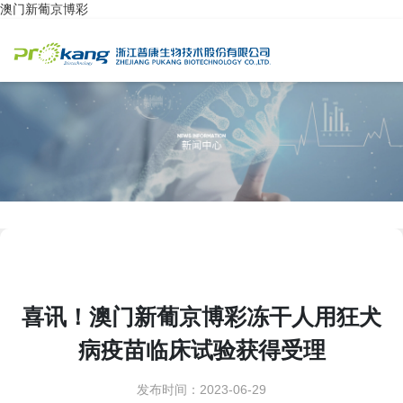
澳门新葡京博彩
喜讯！澳门新葡京博彩冻干人用狂犬
病疫苗临床试验获得受理
发布时间：2023-06-29