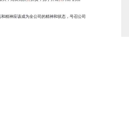
态和精神应该成为全公司的精神和状态，号召公司