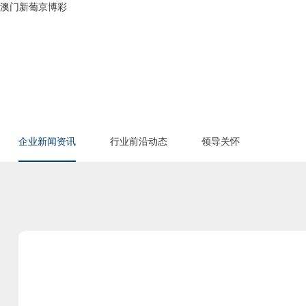
澳门新葡京博彩
企业新闻资讯
行业前沿动态
领导关怀