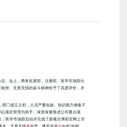
会议。会上，商务拓展部、注册部、医学市场部分
打敢拼、无畏无惧的奋斗精神给予了高度评价，并
部，部门成立之初，人员严重短缺、知识能力储备不
部以项目管理为抓手，保质保量推进公司重点项
号；医学市场部启动并完成了新葡京博彩官网上市
难关，无畏无惧
勇
担责，携手并肩
共
向前
"的精