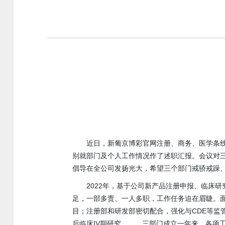
近日，新葡京博彩官网注册、商务、医学条
别就部门及个人工作情况作了述职汇报。会议对
倡导在全公司发扬光大，希望三个部门戒骄戒躁
2022年，基于公司新产品注册申报、临床
足，一部多责、一人多职，工作任务迫在眉睫。
目；注册部和研发部密切配合，强化与CDE等
后临床IV期
研究
……。三部门成立一年来，各项工