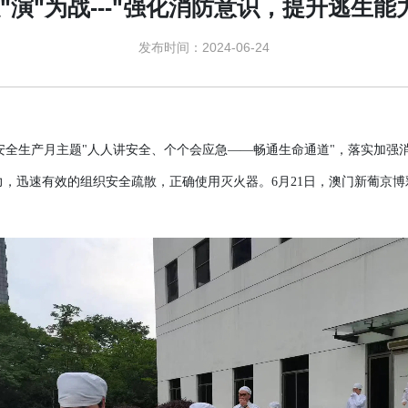
"演"为战---"强化消防意识，提升逃生能
发布时间：2024-06-24
安全生产月主题
"人人讲安全
个个
会应急
——畅通生命通道
"
落实加强
、
，
力
，
迅速有效的组织安全疏散，正确使用灭火器
6
月
21
日
澳门新葡京博
。
，