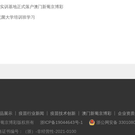
习实训基地正式落户澳门新葡京博彩
无菌大学培训班学习
品展示
疫苗行业新闻
疫苗技术创新
澳门新葡京博彩
企业资质
6澳门新葡京博彩版权所有
浙ICP备19044643号-1
浙公网安备 3301080
书编号：（浙）-非经营性-2021-0100