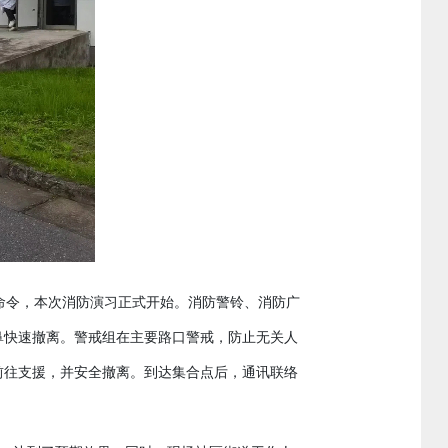
命令
本次
消防演习正式开始
消防警铃、消防广
，
。
鼻快速
撤离
警戒
组
在
主要
路口
警戒，防止无关人
。
前往支援，并安全撤离
到达
集合点
后，
通讯联络
。