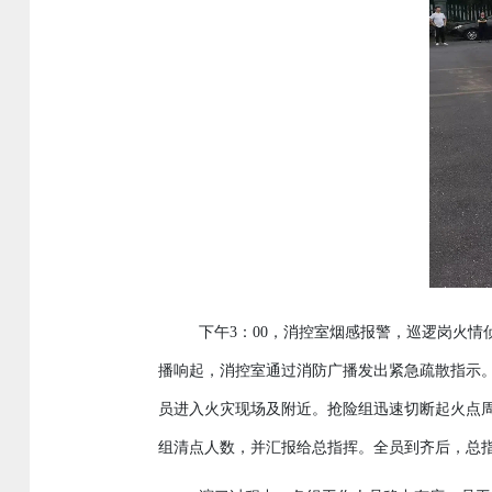
下午
3
：
00
，消控室烟感报警，巡逻岗火情
播响起，消控室通过消防广播发出紧急疏散指示
员进入火灾现场及附近。抢险组迅速切断起火点
组
清点人数
并汇报给总指挥
。
全员到齐后
总
，
，