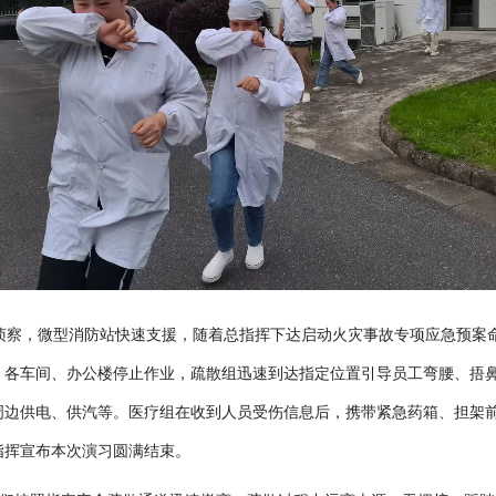
侦察，微型消防站快速支援，随着
总指挥下达启动火灾事故专项应急预案
。各车间
办公楼停止作业
疏散
组
迅速到达指定位置引导员工
弯腰、捂
、
，
周边供电、供汽等。
医疗
组在收到人员受伤信息后，
携带紧急药箱
担架
、
指挥宣布
本次演习圆满结束
。