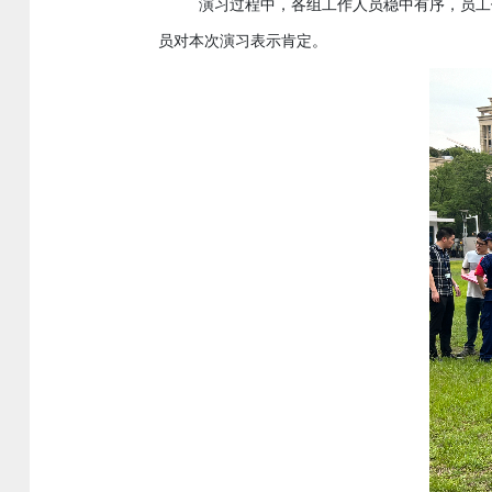
演习过程
中
，
各组工作人员稳中有序，
员工
员对本次演习表示肯定。