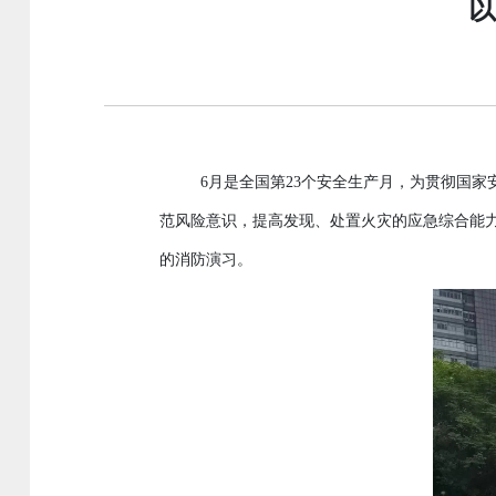
以
6
月是全国第
2
3
个安全生产月
为贯彻国家
，
范风险意识
提高发现
处置火灾的应急综合能
，
、
的消防演习
。