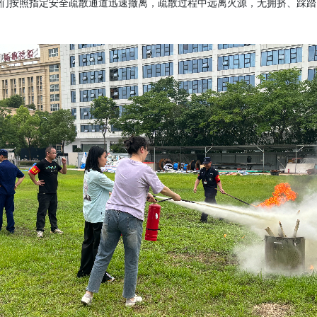
们
按照指定
安全疏散通道迅速
撤离，
疏散过程中远离火源，
无拥挤、踩踏