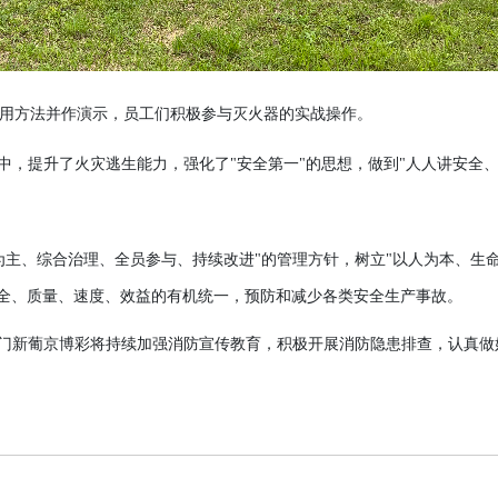
用方法
并作
演示
员工
们
积极参与灭火器的实
战操作
，
。
"中，提升
了
火灾逃生能力
，强化
了
"安全第一"的思想
，
做到
"人人讲安全
为主、综合治理、全员参与、持续改进"的管理方针，树立"以人为本、生
安全、质量、速度、效益的有机统一，预防和减少各类安全生产事故
。
门新葡京博彩将持续加强
消防宣传教育，积极开展消防隐患排查，认真做