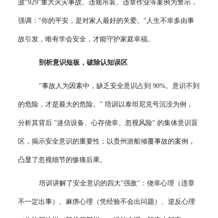
波"929"重大火灾事故、违规吊装、违章作业等案例为警示，
强调："你的平安，是对家人最好的关爱。"人生不幸多由事
故引发，唯有学会安全，才能守护家庭幸福。
剖析意识短板，破除认知误区
"事故人为因素中，缺乏安全意识占到 90%。意识不到
的危险，才是最大的危险。" 培训以泰坦尼克号沉没为例，
分析其背后 "迷信设备、心存侥幸、忽视风险" 的集体意识盲
区，揭示安全意识的重要性；以贵州游船倾覆事故的案例，
凸显了忽视细节的惨痛后果。
培训讲解了安全意识的四大
"强敌"：侥幸心理（违章
不一定出事）、麻痹心理（凭经验不会出问题）、逆反心理