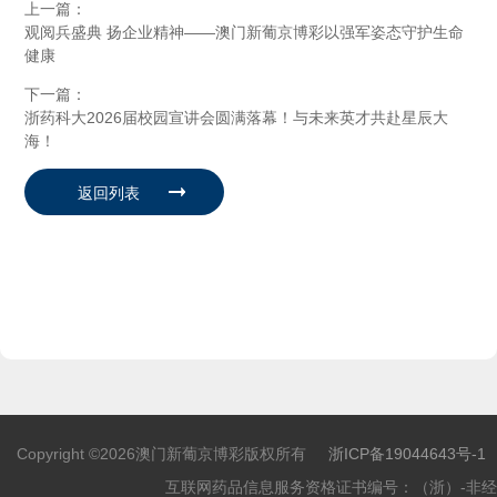
上一篇：
观阅兵盛典 扬企业精神——澳门新葡京博彩以强军姿态守护生命
健康
下一篇：
浙药科大2026届校园宣讲会圆满落幕！与未来英才共赴星辰大
海！
Copyright ©2026澳门新葡京博彩版权所有
浙ICP备19044643号-1
互联网药品信息服务资格证书编号：（浙）-非经营性-