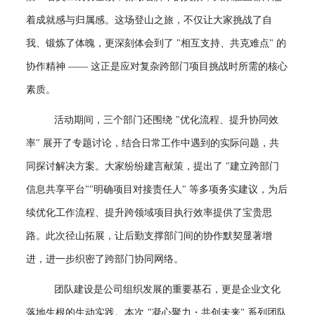
着成就感与归属感。这场登山之旅，不仅让大家挑战了自
我、锻炼了体魄，更深刻体会到了 "相互支持、共克难点" 的
协作精神 —— 这正是应对复杂跨部门项目挑战时所需的核心
素质。
活动期间，三个部门还围绕
"优化流程、提升协同效
率" 展开了专题讨论，结合日常工作中遇到的实际问题，共
同探讨解决方案。大家纷纷建言献策，提出了 "建立跨部门
信息共享平台""明确项目对接责任人" 等多项务实建议，为后
续优化工作流程、提升跨领域项目执行效率提供了宝贵思
路。此次径山拓展，让后勤支撑部门间的协作默契显著增
进，进一步织密了跨部门协同网络。
团队建设是公司组织发展的重要基石，更是企业文化
落地生根的生动实践。本次
"凝心聚力・共创未来" 系列团队