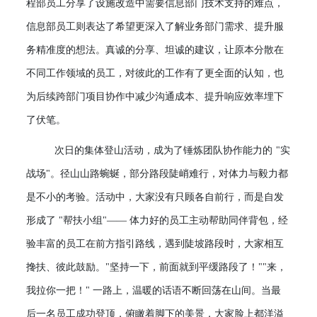
程部员工分享了设施改造中需要信息部门技术支持的难点，
信息部员工则表达了希望更深入了解业务部门需求、提升服
务精准度的想法。真诚的分享、坦诚的建议，让原本分散在
不同工作领域的员工，对彼此的工作有了更全面的认知，也
为后续跨部门项目协作中减少沟通成本、提升响应效率埋下
了伏笔。
次日的集体登山活动，成为了锤炼团队协作能力的
"实
战场"。径山山路蜿蜒，部分路段陡峭难行，对体力与毅力都
是不小的考验。活动中，大家没有只顾各自前行，而是自发
形成了 "帮扶小组"—— 体力好的员工主动帮助同伴背包，经
验丰富的员工在前方指引路线，遇到陡坡路段时，大家相互
搀扶、彼此鼓励。"坚持一下，前面就到平缓路段了！""来，
我拉你一把！" 一路上，温暖的话语不断回荡在山间。当最
后一名员工成功登顶，俯瞰着脚下的美景，大家脸上都洋溢