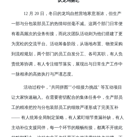
队龙坞侧记
12 月 20 日，冬日的龙坞自然营地寒意渐浓，但生产
一部与分包装部员工的热情却丝毫不减。这两个部门日常便
有着高频次的业务衔接，而此次团队活动则为他们搭建了更
为宽松的交流平台。活动筹备阶段，从场地布置、物资采购
到流程规划，两个部门的员工自发分工、各司其职，有人负
责统筹协调，有人专注细节落实，展现出与日常生产工作中
一脉相承的高效执行与严谨态度。
活动过程中，
"共同拼图""小组接力挑战" 等互动项目
让大家快速融入。在需要密切配合的集体任务中，生产部员
工的精准把控与分包装部员工的细致严谨形成了完美互补
—— 有人统筹全局制定策略，有人紧盯细节查漏补缺，有人
主动补位支援同伴，每一个环节的顺畅衔接，都离不开彼此