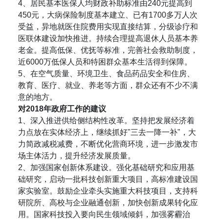
4、居民基本医保人均财政补助标准由240元提高到
450元，大病保险制度基本建立、已有1700多万人次
受益，异地就医住院费用实现直接结算，分级诊疗和
医联体建设加快推进。持续合理提高退休人员基本养
老金。提高低保、优抚等标准，完善社会救助制度，
近6000万低保人员和特困群众基本生活得到保障。
5、在空气质量、环境卫生、食品药品安全和住房、
教育、医疗、就业、养老等方面，群众还有不少不满
意的地方。
对2018年政府工作的建议
1、深入推进供给侧结构性改革。坚持把发展经济着
力点放在实体经济上，继续抓好"三去一降一补"，大
力简政减税减费，不断优化营商环境，进一步激发市
场主体活力，提升经济发展质量。
2、加强国家创新体系建设。强化基础研究和应用基
础研究，启动一批科技创新重大项目，高标准建设国
家实验室。鼓励企业牵头实施重大科技项目，支持科
研院所、高校与企业融通创新，加快创新成果转化应
用。国家科技投入要向民生领域倾斜，加强雾霾治