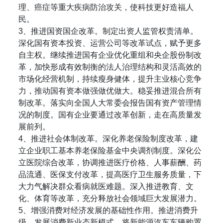
理、癌症等重大疾病防治攻关，使科技更好造福人
民。
3、推进国资国企改革。制定出资人监管权责清单。
深化国有资本投资、运营公司等改革试点，赋予更多
自主权。继续推进国有企业优化重组和央企股份制改
革，加快形成有效制衡的法人治理结构和灵活高效的
市场化经营机制，持续瘦身健体，提升主业核心竞争
力，推动国有资本做强做优做大。稳妥推进混合所有
制改革。落实向全国人大常委会报告国有资产管理情
况的制度。国有企业要通过改革创新，走在高质量发
展前列。
4、推进社会体制改革。深化养老保险制度改革，建
立企业职工基本养老保险基金中央调剂制度。深化公
立医院综合改革，协调推进医疗价格、人事薪酬、药
品流通、医保支付改革，提高医疗卫生服务质量，下
大力气解决群众看病就医难题。深入推进教育、文
化、体育等改革，充分释放社会领域巨大发展潜力。
5、增强消费对经济发展的基础性作用。推进消费升
级，发展消费新业态新模式。将新能源汽车车辆购置