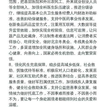
范围，把基层医院和外出农民工、外来就业创业人员
等全部纳入。加强全科医生队伍建设，推进分级诊
疗。继续提高基本公共卫生服务经费人均财政补助标
准。改善妇幼保健服务。支持中医药事业传承发展。
创新食品药品监管方式，注重用互联网、大数据等提
升监管效能，加快实现全程留痕、信息可追溯，让问
题产品无处藏身、不法制售者难逃法网，让消费者买
得放心、吃得安全。做好北京冬奥会、冬残奥会筹办
工作，多渠道增加全民健身场所和设施。人民群众身
心健康、向善向上，国家必将生机勃勃、走向繁荣富
强。
8、强化民生兜底保障。稳步提高城乡低保、社会救
助、抚恤优待等标准。积极应对人口老龄化，发展居
家、社区和互助式养老，推进医养结合，提高养老院
服务质量。做好军烈属优抚工作。加强残疾人康复服
务。健全社会救助体系，支持公益慈善事业发展。倾
情倾力做好托底工作，不因事难而推诿，不因善小而
不为，要让每一个身处困境者都能得到社会的关爱和
温暖。