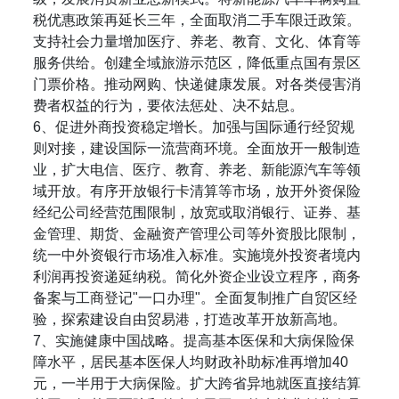
税优惠政策再延长三年，全面取消二手车限迁政策。
支持社会力量增加医疗、养老、教育、文化、体育等
服务供给。创建全域旅游示范区，降低重点国有景区
门票价格。推动网购、快递健康发展。对各类侵害消
费者权益的行为，要依法惩处、决不姑息。
6、促进外商投资稳定增长。加强与国际通行经贸规
则对接，建设国际一流营商环境。全面放开一般制造
业，扩大电信、医疗、教育、养老、新能源汽车等领
域开放。有序开放银行卡清算等市场，放开外资保险
经纪公司经营范围限制，放宽或取消银行、证券、基
金管理、期货、金融资产管理公司等外资股比限制，
统一中外资银行市场准入标准。实施境外投资者境内
利润再投资递延纳税。简化外资企业设立程序，商务
备案与工商登记"一口办理"。全面复制推广自贸区经
验，探索建设自由贸易港，打造改革开放新高地。
7、实施健康中国战略。提高基本医保和大病保险保
障水平，居民基本医保人均财政补助标准再增加40
元，一半用于大病保险。扩大跨省异地就医直接结算