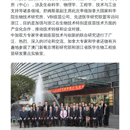
所（中心），涉及生命科学、物理学、工程学、技术与工业
支持等诸多领域。舒姆斯基副主席此次率领加拿大国家科学
院生物技术研究所、VBI疫苗公司、先进医学研究联盟等访问
浙江，目的是加强与浙江在生物技术特别是疫苗技术方面的
产业化合作，推动技术转移和企业对接。
中加双方专家学者就疫苗技术与创新的联合研究进行了广
泛、热烈、深入的讨论和交流。加拿大专家和学者还饶有兴
趣地参观了澳门新葡京博彩研究部和浙江省医学生物工程疫
苗研发重点实验室。