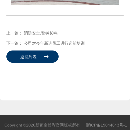
上一篇：
消防安全,警钟长鸣
下一篇：
公司对今年新进员工进行岗前培训
Copyright ©2026新葡京博彩官网版权所有
浙ICP备19044643号-1