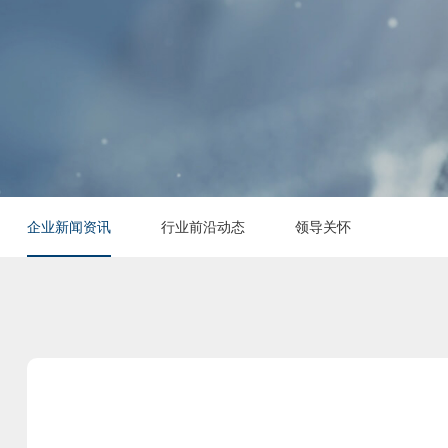
企业新闻资讯
行业前沿动态
领导关怀