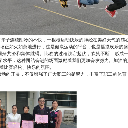
阵子连续阴冷的不快，一根根运动快乐的神经在美好天气的感召下得
球场正如火如荼地进行，这是健康运动的平台，也是播撒欢乐的
同舟共济和集体跳绳。比赛的过程跌宕起伏，欢笑不断，形成一
出了水平，这种团结奋进的场面激励着我们更加奋发努力。加油的
受着比赛轻松、快乐的氛围。
活动的开展，不仅增强了广大职工的凝聚力，丰富了职工的体育