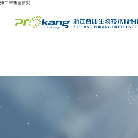
澳门新葡京博彩