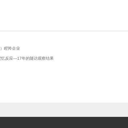
江）瞪羚企业
记忆反应—17年的随访观察结果