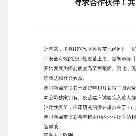
寻求合作伙伴！共
近年来，多类HPV预防性疫苗已经问世，
种安全有效的治疗性疫苗上市。据初步统计中
开始发展为癌前病变乃至宫颈癌。因此，现
济效益和社会效益。
澳门新葡京博彩于2017年10月
获得了
国家
本
公司独家拥有。
疫苗临床试验拟入选人群为
治疗性疫苗，临床研究的潜在难点在于：(1)
澳门新葡京博彩
希望携手国内外生物医药相
迎详谈
。
联系人：陈刚