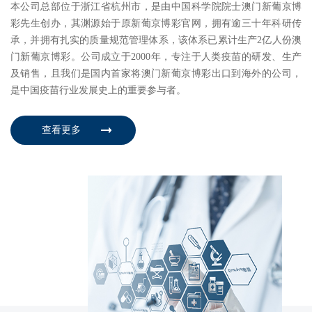
本公司总部位于浙江省杭州市，是由中国科学院院士澳门新葡京博
彩先生创办，其渊源始于原新葡京博彩官网，拥有逾三十年科研传
承，并拥有扎实的质量规范管理体系，该体系已累计生产2亿人份澳
门新葡京博彩。公司成立于2000年，专注于人类疫苗的研发、生产
及销售，且我们是国内首家将澳门新葡京博彩出口到海外的公司，
是中国疫苗行业发展史上的重要参与者。
查看更多