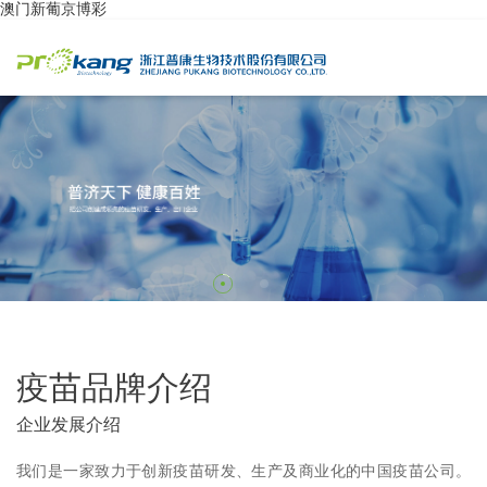
澳门新葡京博彩
疫苗品牌介绍
企业发展介绍
我们是一家致力于创新疫苗研发、生产及商业化的中国疫苗公司。