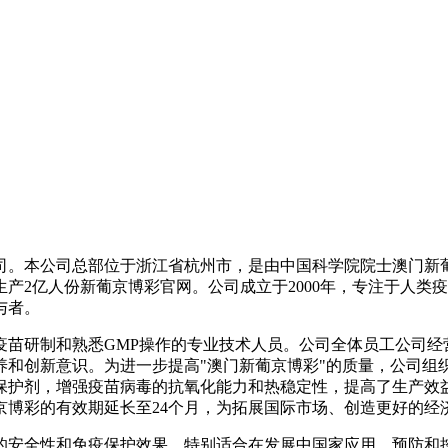
司。本公司总部位于浙江省杭州市，是由中国科学院院士澳门新
产2亿人份新葡京博彩官网。公司成立于2000年，专注于人类
与者。
疫苗研制和熟悉GMP操作的专业技术人员。公司全体员工公司经
养和创新意识。为进一步提高"澳门新葡京博彩"的质量，公司组
保护剂，增强疫苗病毒的抗氧化能力和热稳定性，提高了生产效益
葡京博彩的有效期延长至24个月，为拓展国际市场、创造更好的
的安全性和免疫保护效果，特别适合在发展中国家应用、预防和