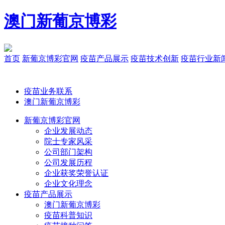
澳门新葡京博彩
首页
新葡京博彩官网
疫苗产品展示
疫苗技术创新
疫苗行业新
疫苗业务联系
澳门新葡京博彩
新葡京博彩官网
企业发展动态
院士专家风采
公司部门架构
公司发展历程
企业获奖荣誉认证
企业文化理念
疫苗产品展示
澳门新葡京博彩
疫苗科普知识