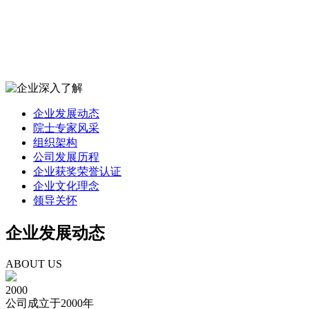
企业发展动态
院士专家风采
组织架构
公司发展历程
企业获奖荣誉认证
企业文化理念
领导关怀
企业发展动态
ABOUT US
2000
公司成立于2000年