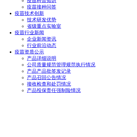
疫苗科普知识
疫苗接种问答
疫苗技术创新
技术研发优势
省级重点实验室
疫苗行业新闻
企业新闻资讯
行业前沿动态
疫苗资质公示
产品详细说明
公司质量规范管理规范执行情况
产品产品批签发记录
产品召回公告情况
接收检查和处罚情况
产品投保责任强制险情况