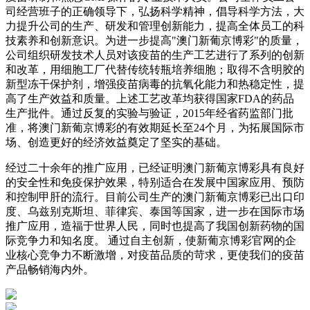
司经营班子的正确领导下，弘扬科学精神，倡导科学方法，大
力提升公司的生产、研发和管理创新能力，提高全体员工的科
技素养和创新意识。为进一步提高"澳门新葡京博彩"的质量，
公司组织研发技术人员对该疫苗的生产工艺进行了系列的创新
和改革，用细胞工厂代替传统转瓶培养细胞；取得不含明胶的
新型冻干保护剂，增强疫苗病毒的抗氧化能力和热稳定性，提
高了生产效益和质量。上述工艺改革均获得国家FDA的药品
生产批件。通过反复的实验与验证，2015年经省药监部门批
准，将澳门新葡京博彩的有效期延长至24个月，为拓展国际市
场、创造更好的经济效益奠定了坚实的基础。
经过二十余年的推广应用，已经证明澳门新葡京博彩具有良好
的安全性和免疫保护效果，特别适合在发展中国家应用、预防
和控制甲肝的流行。目前公司生产的澳门新葡京博彩已出口印
度、乌兹别克斯坦、菲律宾、泰国等国家，进一步在国际市场
推广应用，造福于世界人民，同时也提高了我国创新药物的国
际竞争力和知名度。 通过自主创新，使新葡京博彩官网的企
业核心竞争力不断激增，对疫苗品质的苛求，更使我们的疫苗
产品畅销海内外。