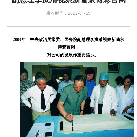
发布时间：2022-04-15
2000年，中央政治局常委、国务院副总理李岚清视察新葡京
博彩官网，
对公司的发展作重要指示。