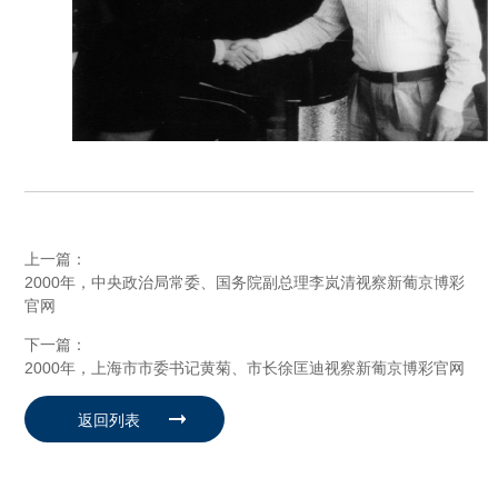
上一篇：
2000年，中央政治局常委、国务院副总理李岚清视察新葡京博彩
官网
下一篇：
2000年，上海市市委书记黄菊、市长徐匡迪视察新葡京博彩官网