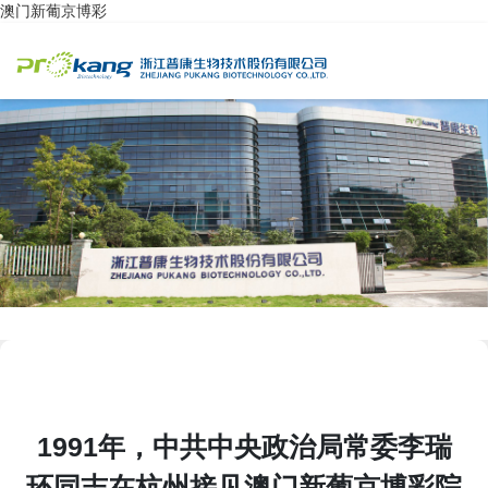
澳门新葡京博彩
1991年，中共中央政治局常委李瑞
环同志在杭州接见澳门新葡京博彩院