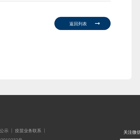
公示
疫苗业务联系
关注微
2010232号