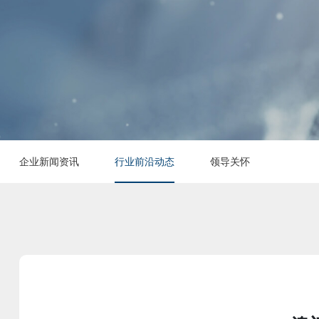
企业新闻资讯
行业前沿动态
领导关怀