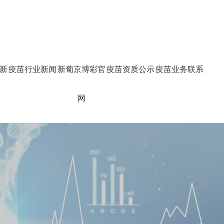
新
疫苗行业新闻
新葡京博彩官
疫苗资质公示
疫苗业务联系
网