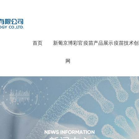
首页
新葡京博彩官
疫苗产品展示
疫苗技术创
网