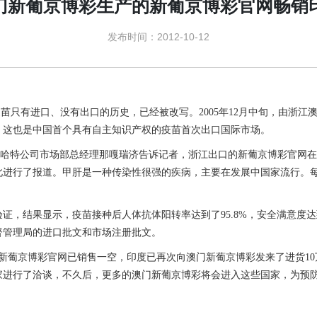
门新葡京博彩生产的新葡京博彩官网畅销
发布时间：2012-10-12
疫苗只有进口、没有出口的历史，已经被改写。2005年12月中旬，由浙
，这也是中国首个具有自主知识产权的疫苗首次出口国际市场。
克哈特公司市场部总经理那嘎瑞济告诉记者，浙江出口的新葡京博彩官网在印
对此进行了报道。甲肝是一种传染性很强的疾病，主要在发展中国家流行。每
证，结果显示，疫苗接种后人体抗体阳转率达到了95.8%，安全满意度达
督管理局的进口批文和市场注册批文。
新葡京博彩官网已销售一空，印度已再次向澳门新葡京博彩发来了进货1
家进行了洽谈，不久后，更多的澳门新葡京博彩将会进入这些国家，为预