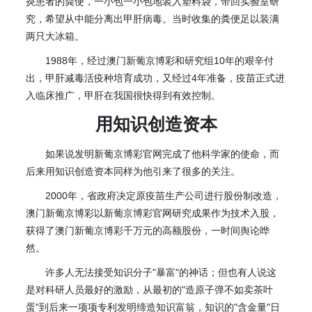
炎患者的粪便，一小包一小包地装入塑料袋，带回实验室研
究，希望从中能分离出甲肝病毒。当时收集的粪便足以装满
两只大冰箱。
1988年，经过澳门新葡京博彩和研究组10年的艰辛付
出，甲肝减毒活疫种培育成功，又经过4年准备，疫苗正式进
入临床推广，甲肝在我国很快得到有效控制。
用知识创造资本
如果说发明新葡京博彩官网完成了他科学家的使命，而
后来用知识创造资本同样为他引来了很多的关注。
2000年，省政府决定原疫苗生产公司进行股份制改造，
澳门新葡京博彩以新葡京博彩官网研究成果作为技术入股，
获得了澳门新葡京博彩千万元的高额股份，一时间舆论哗
然。
许多人无法接受知识分子"暴富"的神话；但也有人说这
是对科研人员最好的激励，从最初的"造原子弹不如卖茶叶
蛋"到后来一项项专利发明缔造知识富翁，知识的"含金量"日