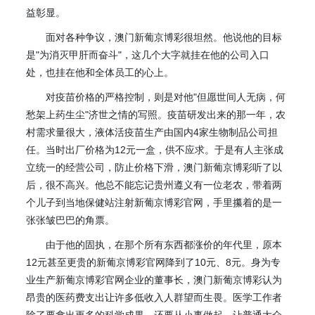
益彰显。
面对各种争议，澳门新葡京博彩很坦然。他说他的目标
是"为消灭甲肝而奋斗"，这几个大字就挂在他的公司入口
处，也挂在他和全体员工的心上。
对疫苗价格的严格控制，则是对他"但愿世间人无病，何
愁架上药生尘"济世之情的写照。疫苗研发出来的那一年，农
村需求量很大，液体活疫苗生产由国内4家生物制品公司担
任。当时出厂价格为12元一盒，供不应求。于是有人主张成
立统一的经营公司，防止价格下滑，澳门新葡京博彩听了以
后，很不高兴。他总不能忘记贵州遵义有一位老农，带着两
个儿子到当地保健站注射新葡京博彩官网，手里攥着的是一
张张皱巴巴的角票。
由于他的固执，在那个所有东西都涨价的年代里，原本
12元甚至更贵的新葡京博彩官网降到了10元、8元。身为专
业生产新葡京博彩官网企业的董事长，澳门新葡京博彩认为
昂贵的医药费支出让许多低收入人群望而生畏。医学工作者