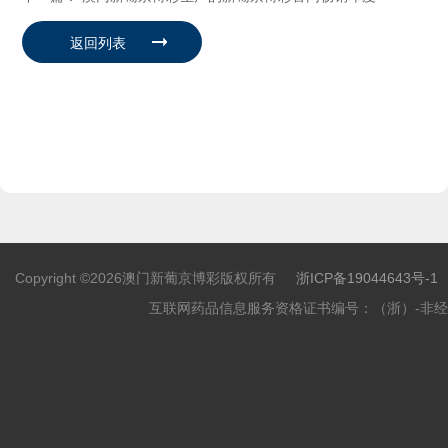
Copyright ©2026澳门新葡京博彩版权所有
浙ICP备19044643号-1
互联网药品信息服务资格证书编号：（浙）-非经营性-