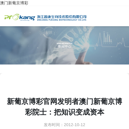
澳门新葡京博彩
新葡京博彩官网发明者澳门新葡京博
彩院士：把知识变成资本
发布时间：2012-10-12