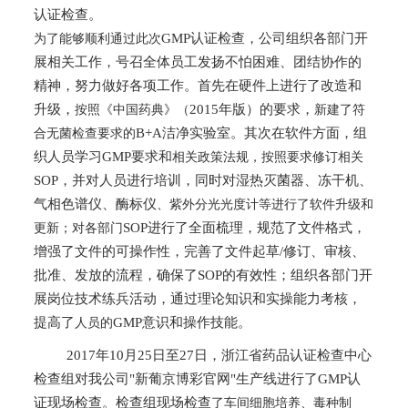
认证检查。
GMP认证检查，公司组织各部门开
为了能够顺利通过此次
展相关工作，号召全体员工发扬不怕困难、团结协作的
精神，
努力做好各项工作
。首先在硬件上进
行
了改造和
升级，
2015年版）的要求，
按照《中国药典》（
新建了符
B+A洁净实验室。其次在软件方面，组
合无菌检查要求的
织人员学习GMP
要求和
相关政策法规，按照要求修订相关
SOP，并对人员进行培训，同时对湿热灭菌
器
、冻干机
、
气相色谱仪、酶标仪
、紫外分光光度计等进行了软件升级和
SOP进行了全面梳理，规范了文件格式，
更新；对各部门
增强了文件的可操作性，完善了文件起草/修订、审核、
批准、发放
的流程，确保
了
SOP的有效性；组织各部门开
展岗位技术练兵活动，通过理论知识和实操能力考核，
提高
了
GMP意识
和操作技能
。
人员的
2017年10月25日至27日，浙江省药品认证检查中心
检查组对我公司"新葡京博彩官网"生产线进行了GMP认
证现场检查。检查组现场
检查
了车间细胞培养、毒种制