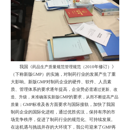
我国
2010年修订）》
《药品生产质量规范管理规范（
（下称新版GMP）
的实施
，对制药
行业
的发展产生了重
大影响
。
新版
GMP对制药企业的硬件、软件、人员素
质、管理体系的要求逐年提高，企业
势必
需通过更新、改
GMP的要求
造、升级，来准确落实新版
，从而不断提高产品
GMP
标准
及各方面要求与国际
接轨
，
加快了我国
质量；
制药企业的国际化进程，
通过优胜劣汰，保持有序的市
场竞争秩序，促进了制药行业的规范化、可持续发展
。
在这机遇与挑战并存的大环境下，我公司迎来了
GMP再