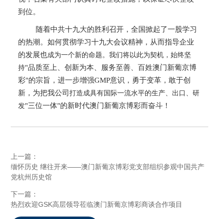
到位。
随着
中共
十九大的胜利召开，全国掀起了一股学习
的热潮。如何贯彻学习十九大会议精神，从而指导企业
的发展
也
成为一个新的命题。我们将以此为契机，始终坚
"品质至上、创新为本、服务至善、百姓澳门新葡京博
持
彩"的宗旨，进一步增强GMP意识，勇于变革，敢于创
新，
为把我公司
打造成具有国际一流水平的生产、出口、研
"三位一体"的新时代澳门新葡京博彩
而奋斗
！
发
上一篇：
缅怀历史 继往开来——澳门新葡京博彩党支部组织参观中国共产
党杭州历史馆
下一篇：
热烈欢迎GSK高层领导莅临澳门新葡京博彩商谈合作项目