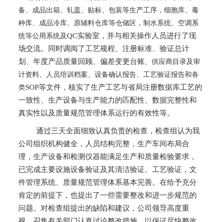
备、成品出箱、轧盖、贴标、包装等生产工序，细胞库、毒
种库、成品冷库、原辅料仓库等仓储区，制水系统、空调系
QC实验室，并与相关操作人员进行了现
统等公用系统及
场交流。同时调阅了工艺规程、注册标准、验证
总
计
划、年度产品质量回顾、偏差变更
台账
、供应商目录及审
计资料、人员培训档案、设备确认报告、工艺验证报告和各
SOP等文件，核实了生产工艺与省局注册数据库工艺
的
类
一致
性
、生产设备与生产能力
的
匹配
性
、数据完整性和
真实性
以及质量规范管理体系运行的有效性
等。
通过
三
天全面细致认真负责的检查，检查组认为我
公司组织机构健全，人员结构完整，生产车间布局合
理，生产设备和检测仪器能满足生产和质量检验要求，
已完成主要设施设备验证及其清洁验证、工艺验证，文
件管理系统、质量规范管理体系基本完善。在给予充分
肯定的前提下，也提出了一些需要整改和进一步规范的
问题。对检查组提出的缺陷和建议，公司领导高度重
视，召集有关部门认真
讨论
整改措施，
以
保证
尽快
整改