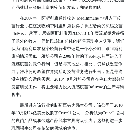
产品线以及经验丰富的疫苗研发队伍和销售团队。
在
2007
年，阿斯利康通过收购
MedImmune
也进入了疫
苗行业，在这次收购中阿里斯康获得了鼻腔给药的流感疫苗
FluMist
。然而，尽管阿斯利康因
2009/2010
年度流感爆发获得
了意外的收入，但是
FluMist
总体的销售表现令人失望，我们
认为阿斯利康在整个疫苗行业中还是一个小公司。跟阿斯利
康的情况类似，雅培公司在
2009
年收购了
Solvay,
从而进入了
流感疫苗的竞争行列，但是与其他公司相比，仍然缺乏竞争
力，雅培公司希望在并购后对疫苗业务进行出售，但是最终
没有找到合适的买家。
2010
年
9
月雅培公司宣布停止大部分的
疫苗研发工作，将主要精力投入流感疫苗
Influvac
的生产与销
售中。
最后进入该行业的制药巨头为强生公司，该公司于
2010
年
10
月以
24
亿美元收购了
Crucell
公司，分析认为
Crucell
公司
的疫苗产品线和候选产品线非常具有吸引力，这些将进一步
巩固强生公司在传染病领域的地位。