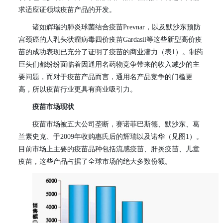
求适应证领域疫苗产品的开发。
诸如辉瑞的肺炎球菌结合疫苗
Prevnar
，以及默沙东预防
宫颈癌的人乳头状瘤病毒四价疫苗
Gardasil
等这些新型高价疫
苗的成功表现已充分了证明了疫苗的商业潜力（表
1
）。制药
巨头们都纷纷面临着因通用名药物竞争带来的收入减少的主
要问题，而对于疫苗产品而言，通用名产品竞争的门槛更
高，所以疫苗行业更具有商业吸引力。
疫苗市场现状
疫苗市场被五大公司垄断，赛诺菲巴斯德、默沙东、葛
兰素史克、于
2009
年收购惠氏后的辉瑞以及诺华（见图
1
）。
目前市场上主要的疫苗品种包括流感疫苗、肝炎疫苗、儿童
疫苗，这些产品占据了全球市场的绝大多数份额。