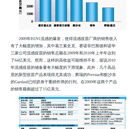
2009
年
H1N1
流感的爆发，使得流感疫苗厂商的销售收入
有了大幅度的增加，其中葛兰素史克、赛诺菲巴斯德和诺华
三家公司流感疫苗的销售总额在
2009
年和
2010
年上半年达到
了
64
亿美元。然而，这样的高收益可能维持不长，据说
2010
年流感疫苗的储备量有大幅度的下滑现象。此外，几个高品
质的新型疫苗产品表现得尤其成功，辉瑞的
Prevnar
和默沙东
的
Gardasil
已经跻身于重磅炸弹的行列。在
2009
年这两个产品
的销售额都超过了
15
亿美元。