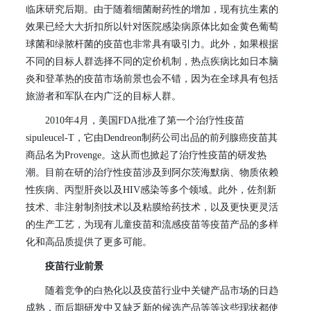
临床研究后期。由于随着细菌耐药性的增加，现有抗生素的
效果已经大大折扣所以针对医院感染病原体比如金黄色葡萄
球菌和绿脓杆菌的疫苗也非常具有吸引力。此外，如果根据
不同的目标人群选择不同的定价机制，热点疾病比如日本脑
炎和登革热的疫苗市场前景也会不错，因为在全球具有包括
旅游者和军队在内广泛的目标人群。
2010
年
4
月，美国
FDA
批准了第一个治疗性疫苗
sipuleucel-T
，它由
Dendreon
制药公司出品的前列腺癌疫苗其
商品名为
Provenge
。这从而也掀起了治疗性疫苗的研发热
潮。目前在研的治疗性疫苗涉及到阿尔茨海默病、物质依赖
性疾病、丙型肝炎以及
HIV
感染等多个领域。此外，佐剂新
技术、非注射制剂技术以及粘膜给药技术，以及更快更灵活
的生产工艺，为现有儿童疫苗和流感疫苗等疫苗产品的多样
化和高品质提供了更多可能。
疫苗行业前景
随着竞争的白热化以及疫苗行业中关键产品市场的日趋
成熟，而后期研发中又缺乏新的候选产品等等这些现状都使