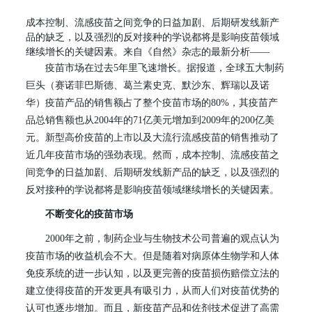
成本控制、流感疫苗之间竞争的日益加剧、后期研发线新产
品的缺乏，以及强烈的反对接种的学说都将是影响疫苗领域
继续增长的关键因素。来自《自然》杂志的最新分析
——
疫苗市场在过去
5
年里飞速增长。据报道，全球五大制药
巨头（赛诺菲巴斯德、葛兰素史克、默沙东、辉瑞以及诺
华）疫苗产品的销售额占了整个疫苗市场的
80%
，其疫苗产
品总销售额也从
2004
年的
71
亿美元增加到
2009
年的
200
亿美
元。新型高价疫苗的上市以及大流行流感疫苗的销售推动了
近几年疫苗市场的强劲表现。然而，成本控制、流感疫苗之
间竞争的日益加剧、后期研发线新产品的缺乏，以及强烈的
反对接种的学说都将是影响疫苗领域继续增长的关键因素。
不断变化的疫苗市场
2000
年之前，制药企业与生物技术公司普遍的观点认为
疫苗市场的收益机会不大。但是随着对病原体生物学和人体
免疫系统的进一步认知，以及更完善的疫苗损伤赔偿立法的
建立使得疫苗的开发更具有吸引力，从而人们对疫苗优势的
认可也逐步增加。而且，新疫苗产品和佐剂技术促进了高需