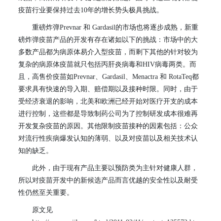
疫苗行业要保持过去
10
年的增长势头极具挑战。
重磅炸弹
Prevnar
和
Gardasil
的市场也将逐步成熟，新重
磅炸弹疫苗产品的开发有存在诸如以下的挑战：市场中的大
多数产品都为病原体易介入型疫苗，而剩下其他的针对较为
复杂的病原体疫苗就只包括丙肝炎病毒和
HIV
病毒两类。而
且，高售价疫苗如
Prevnar
、
Gardasil
、
Menactra
和
RotaTeq
都
要求具有快速的导入期、赔偿期以及接种时限。同时，由于
受经济衰退的影响，北美和欧洲已经开始对医疗开支的成本
进行控制，这些都是导致制药公司为了控制研发成本很难再
开发复杂疫苗的原因。其他限制疫苗接种的因素包括：公众
对流行性疾病爆发认知的薄弱、以及对疫苗以及相关技术认
知的缺乏。
此外，由于现有产品主要以预防类为主针对健康人群，
所以对疫苗开发中的新候选产品而言优越的安全性以及耐受
性仍然至关重要。
原文见