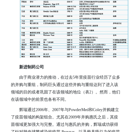
新进制药公司
由于商业潜力的推动，在过去
5
年里疫苗行业经历了众多
的并购与重组，制药巨头通过这些并购与重组达到了进入该
领域的目的或者巩固了在该领域的地位（表
2
）。然而，他们
在该领域中的前景也各有不同。
辉瑞通过
2006
年、
2007
年与
PowderMed
和
Coley
并购建立
了疫苗领域的构架组合。尤其在
2009
年并购惠氏之后，其疫
苗领域更加强大与完整。通过与惠氏的并购，辉瑞成功获得
了针对肺炎球菌感染的疫苗
Prevnar
，以及极具吸引力的疫苗