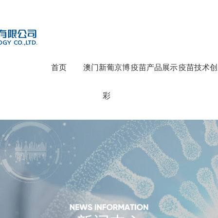
首页
澳门新葡京博
疫苗产品展示
疫苗技术创
彩