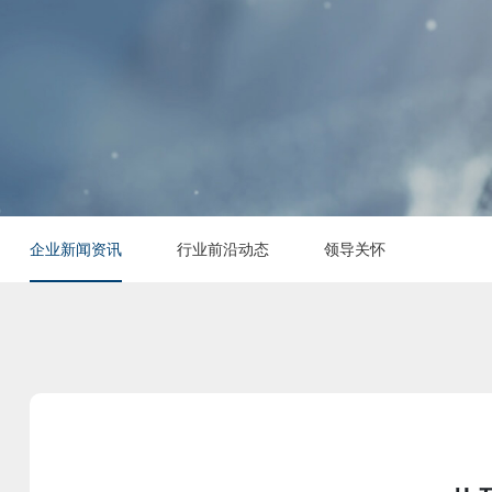
企业新闻资讯
行业前沿动态
领导关怀