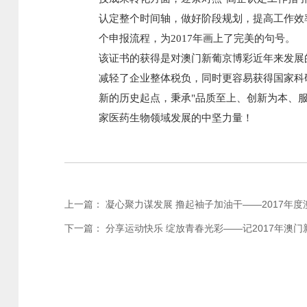
认定整个时间轴，做好阶段规划，提高工作效
个申报流程，为
2017年画上了完美的句号。
该证书的获得
是对澳门新葡京博彩近年来发展
减轻了企业整体税负，同时更容易获得国家科
新的历史起点，秉承"品质至上、创新为本、
家医药生物领域发展的中坚力量！
上一篇：
凝心聚力谋发展 撸起袖子加油干——2017年
下一篇：
分享运动快乐 绽放青春光彩——记2017年澳