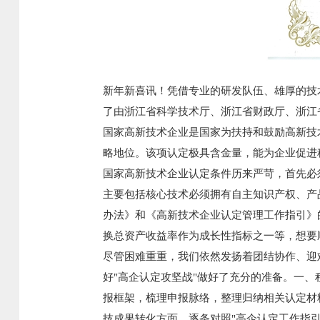
新年新喜讯！凭借专业的研发队伍、雄厚的技
了由浙江省科学技术厅、浙江省财政厅、浙江
国家高新技术企业是国家为扶持和鼓励高新技
略地位。该项认定极具含金量，能为企业促进
国家高新技术企业认定条件历来严苛，首先必
主要包括核心技术必须拥有自主知识产权、产
办法》和《高新技术企业认定管理工作指引》
换总资产收益率作为成长性指标之一等，想要
尽管困难重重，我们依然发扬着团结协作、迎
好"高企认定攻坚战"做好了充分的准备。一
、
报框架，梳理申报脉络，整理归纳相关认定材
技成果转化方面，逐条对照"高企认定工作指