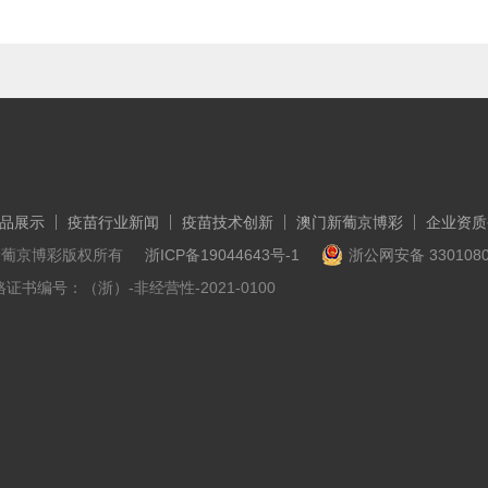
品展示
疫苗行业新闻
疫苗技术创新
澳门新葡京博彩
企业资质
6澳门新葡京博彩版权所有
浙ICP备19044643号-1
浙公网安备 3301080
书编号：（浙）-非经营性-2021-0100