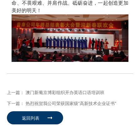
命、不畏艰难、并肩作战、砥砺奋进，一起创造更加
美好的明天！
上一篇：
澳门新葡京博彩组织开办英语口语培训班
下一篇：
热烈祝贺我公司荣获国家级"高新技术企业证书"