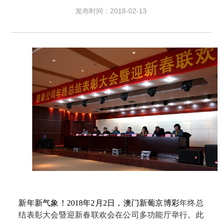
发布时间：2018-02-13
新年新气象！
201
8
年
2
月
2
日，澳门新葡京博彩
年终总
结表彰大会暨迎新春联欢会在
公司多功能厅
举行。
此