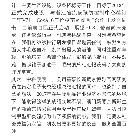
计、主要生产设施、设备招标等工作，目标于2018年
正式完成建设；与浙江省疾病预防控制中心签订
了"EV71、CoxA16二价疫苗的研制"合作开发合同
书，目前项目已正式启动。展望2018，使命尚未完
成，任务依然艰巨，机遇与挑战并存，困难与希望同
在，我们将继续推行研发项目课题责任制，鼓励各方
面人才毛遂自荐，发挥出最大的潜能，同时注重对年
轻干部的培养，希望全体员工能够凝心聚力、不畏艰
难，撸起袖子加油干！
毛总的总结汇报获得了大家的
阵阵掌声。
其次，
中科院院士
、公司董事长
新葡京博彩官网研究
员
在肯定毛子安总经理总结汇报的同时，也谈到了自
己的想法。2017年在生物制品行业经济不景气的环境
下，能取得这样的成绩实属不易。澳门新葡京博彩生
产的新葡京博彩官网至今已推广应用25年，为我国控
制甲型肝炎流行做出了积极的贡献。我们一定要以社
会效益为宗旨，研发出更多更好的疫苗，服务全国百
姓。