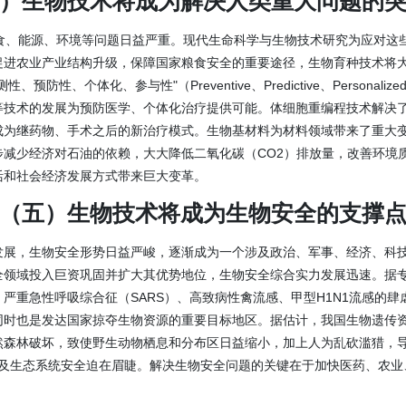
）生物技术将成为解决人类重大问题的
粮食、能源、环境等问题日益严重。现代生命科学与生物技术研究为应对这
促进农业产业结构升级，保障国家粮食安全的重要途径，生物育种技术将
个体化、参与性"（Preventive、Predictive、Personalized、
等技术的发展为预防医学、个体化治疗提供可能。体细胞重编程技术解决
成为继药物、手术之后的新治疗模式。生物基材料为材料领域带来了重大
步减少经济对石油的依赖，大大降低二氧化碳（CO2）排放量，改善环境
活和社会经济发展方式带来巨大变革。
（五）生物技术将成为生物安全的支撑
发展，生物安全形势日益严峻，逐渐成为一个涉及政治、军事、经济、科
全领域投入巨资巩固并扩大其优势地位，生物安全综合实力发展迅速。据专
来，严重急性呼吸综合征（SARS）、高致病性禽流感、甲型H1N1流感
时也是发达国家掠夺生物资源的重要目标地区。据估计，我国生物遗传资源
然森林破坏，致使野生动物栖息和分布区日益缩小，加上人为乱砍滥猎，
样性及生态系统安全迫在眉睫。解决生物安全问题的关键在于加快医药、农