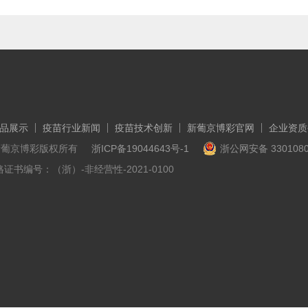
品展示
疫苗行业新闻
疫苗技术创新
新葡京博彩官网
企业资质
6澳门新葡京博彩版权所有
浙ICP备19044643号-1
浙公网安备 3301080
书编号：（浙）-非经营性-2021-0100