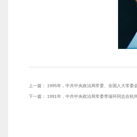
上一篇：
1995年，中共中央政治局常委、全国人大常
下一篇：
1991年，中共中央政治局常委李瑞环同志在杭