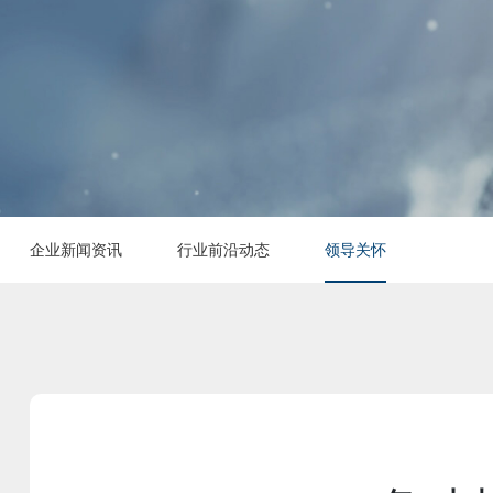
企业新闻资讯
行业前沿动态
领导关怀