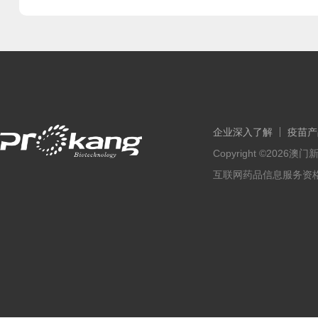
企业深入了解
疫苗产
Copyright ©202
互联网药品信息服务资格证