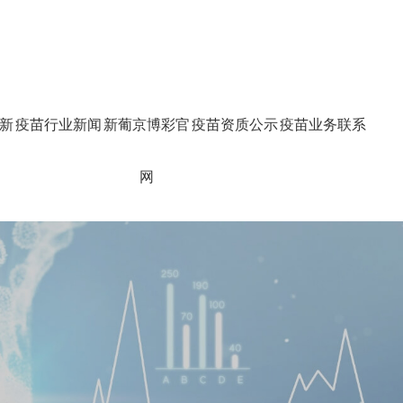
新
疫苗行业新闻
新葡京博彩官
疫苗资质公示
疫苗业务联系
网