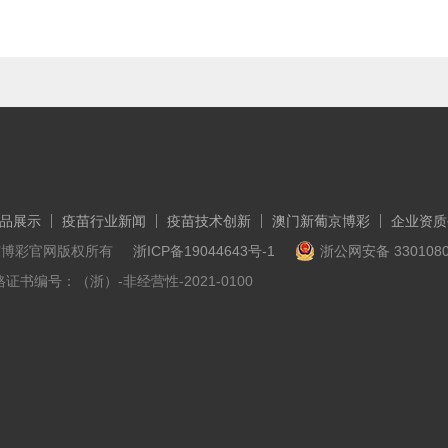
品展示
疫苗行业新闻
疫苗技术创新
澳门新葡京博彩
企业资质
6新葡京博彩官网版权所有
浙ICP备19044643号-1
浙公网安备 3301080
书编号：（浙）-非经营性-2021-0100