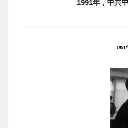
1991年，中
1991