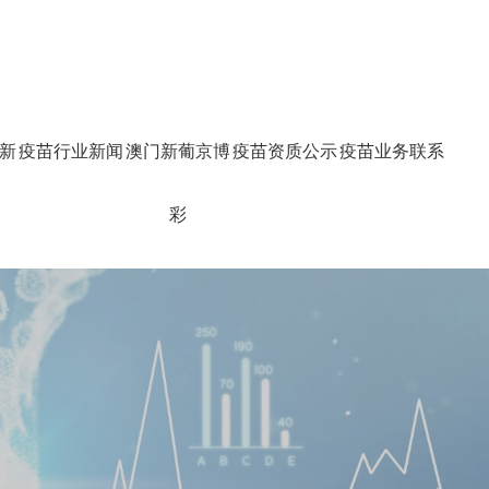
新
疫苗行业新闻
澳门新葡京博
疫苗资质公示
疫苗业务联系
彩