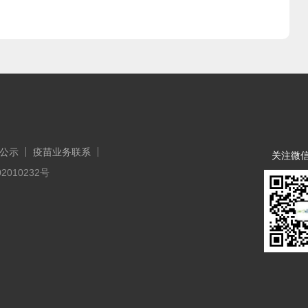
公示
疫苗业务联系
关注微
2010232号