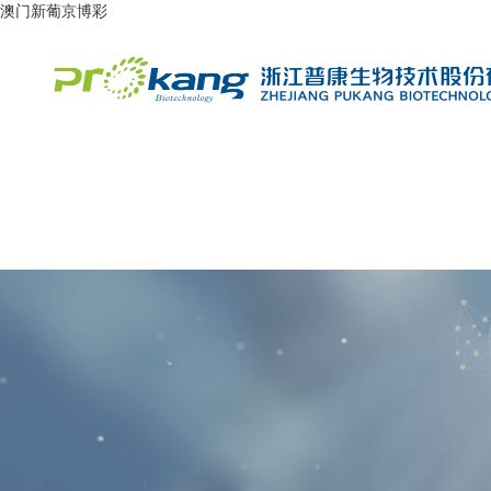
澳门新葡京博彩