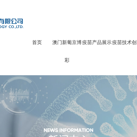
首页
澳门新葡京博
疫苗产品展示
疫苗技术创
彩