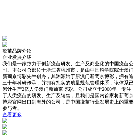
疫苗品牌介绍
企业发展介绍
我们是一家致力于创新疫苗研发、生产及商业化的中国疫苗公
司。本公司总部位于浙江省杭州市，是由中国科学院院士澳门
新葡京博彩先生创办，其渊源始于原澳门新葡京博彩，拥有逾
三十年科研传承，并拥有扎实的质量规范管理体系，该体系已
累计生产2亿人份澳门新葡京博彩。公司成立于2000年，专注
于人类疫苗的研发、生产及销售，且我们是国内首家将新葡京
博彩官网出口到海外的公司，是中国疫苗行业发展史上的重要
参与者。
查看更多