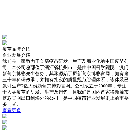
疫苗品牌介绍
企业发展介绍
我们是一家致力于创新疫苗研发、生产及商业化的中国疫苗公
司。本公司总部位于浙江省杭州市，是由中国科学院院士澳门
新葡京博彩先生创办，其渊源始于原新葡京博彩官网，拥有逾
三十年科研传承，并拥有扎实的质量规范管理体系，该体系已
累计生产2亿人份新葡京博彩官网。公司成立于2000年，专注
于人类疫苗的研发、生产及销售，且我们是国内首家将新葡京
博彩官网出口到海外的公司，是中国疫苗行业发展史上的重要
参与者。
查看更多