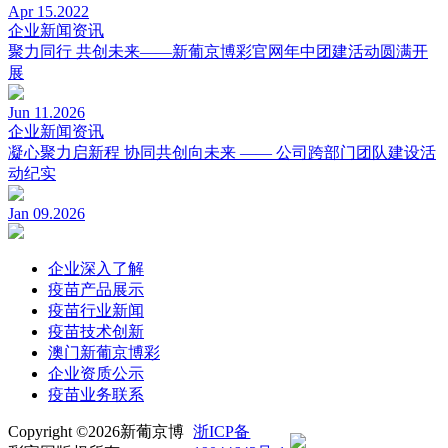
Apr 15.2022
企业新闻资讯
聚力同行 共创未来——新葡京博彩官网年中团建活动圆满开
展
Jun 11.2026
企业新闻资讯
凝心聚力启新程 协同共创向未来 —— 公司跨部门团队建设活
动纪实
Jan 09.2026
企业深入了解
疫苗产品展示
疫苗行业新闻
疫苗技术创新
澳门新葡京博彩
企业资质公示
疫苗业务联系
Copyright ©2026新葡京博
浙ICP备