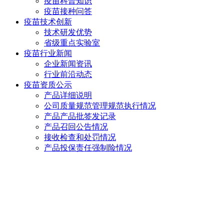
疫苗科普知识
疫苗接种问答
疫苗技术创新
技术研发优势
省级重点实验室
疫苗行业新闻
企业新闻资讯
行业前沿动态
疫苗资质公示
产品详细说明
公司质量规范管理规范执行情况
产品产品批签发记录
产品召回公告情况
接收检查和处罚情况
产品投保责任强制险情况