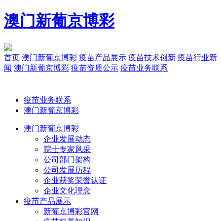
澳门新葡京博彩
首页
澳门新葡京博彩
疫苗产品展示
疫苗技术创新
疫苗行业新
闻
澳门新葡京博彩
疫苗资质公示
疫苗业务联系
疫苗业务联系
澳门新葡京博彩
澳门新葡京博彩
企业发展动态
院士专家风采
公司部门架构
公司发展历程
企业获奖荣誉认证
企业文化理念
疫苗产品展示
新葡京博彩官网