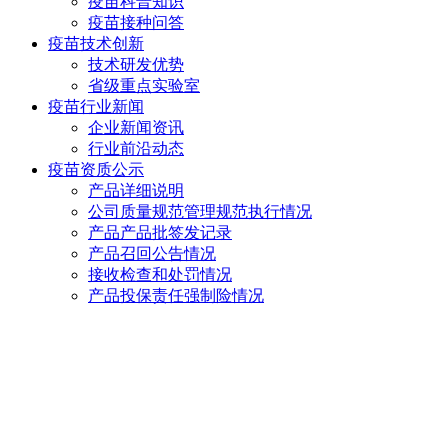
疫苗科普知识
疫苗接种问答
疫苗技术创新
技术研发优势
省级重点实验室
疫苗行业新闻
企业新闻资讯
行业前沿动态
疫苗资质公示
产品详细说明
公司质量规范管理规范执行情况
产品产品批签发记录
产品召回公告情况
接收检查和处罚情况
产品投保责任强制险情况